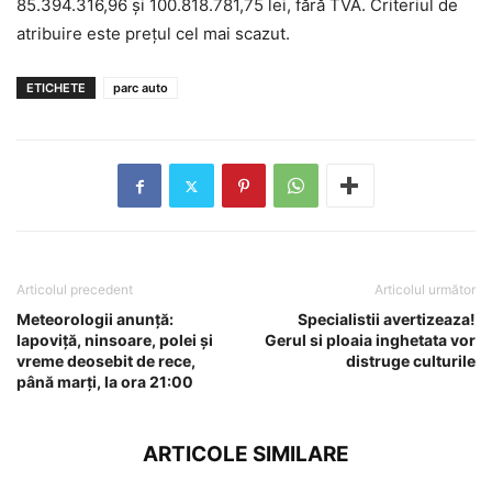
85.394.316,96 și 100.818.781,75 lei, fără TVA. Criteriul de
atribuire este prețul cel mai scazut.
ETICHETE
parc auto
Articolul precedent
Articolul următor
Meteorologii anunţă:
Specialistii avertizeaza!
lapoviţă, ninsoare, polei şi
Gerul si ploaia inghetata vor
vreme deosebit de rece,
distruge culturile
până marţi, la ora 21:00
ARTICOLE SIMILARE