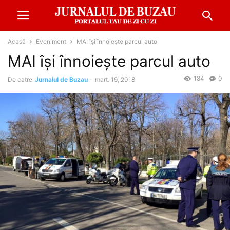
Acasă
Eveniment
MAI își înnoiește parcul auto
MAI își înnoiește parcul auto
184
0
De catre
Jurnalul de Buzau
-
mart. 19, 2018