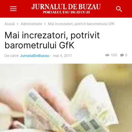
Acasă
Administratie
Mai increzatori, potrivit barometrului GfK
Mai increzatori, potrivit
barometrului GfK
100
0
De catre
JurnalulDeBuzau
-
mai 4, 2011