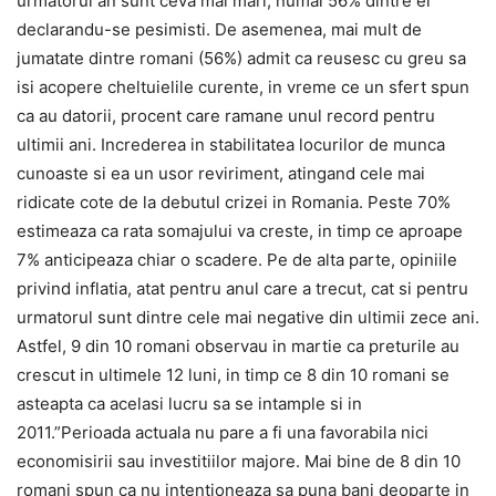
urmatorul an sunt ceva mai mari, numai 56% dintre ei
declarandu-se pesimisti. De asemenea, mai mult de
jumatate dintre romani (56%) admit ca reusesc cu greu sa
isi acopere cheltuielile curente, in vreme ce un sfert spun
ca au datorii, procent care ramane unul record pentru
ultimii ani. Increderea in stabilitatea locurilor de munca
cunoaste si ea un usor reviriment, atingand cele mai
ridicate cote de la debutul crizei in Romania. Peste 70%
estimeaza ca rata somajului va creste, in timp ce aproape
7% anticipeaza chiar o scadere. Pe de alta parte, opiniile
privind inflatia, atat pentru anul care a trecut, cat si pentru
urmatorul sunt dintre cele mai negative din ultimii zece ani.
Astfel, 9 din 10 romani observau in martie ca preturile au
crescut in ultimele 12 luni, in timp ce 8 din 10 romani se
asteapta ca acelasi lucru sa se intample si in
2011.”Perioada actuala nu pare a fi una favorabila nici
economisirii sau investitiilor majore. Mai bine de 8 din 10
romani spun ca nu intentioneaza sa puna bani deoparte in