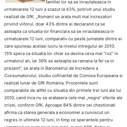
familiei lor sa se inrautateasca in
urmatoarele 12 luni a scazut la 43%, potrivit unui studiu
realizat de GfK. „Romanii se arata mult mai increzatori
privind viitorul, doar 43% dintre ei declarand ca se
asteapta ca situatia lor financiara sa se inrautateasca in
urmatoarele 12 luni, comparativ cu peste jumatate dintre ei
care spuneau acelasi lucru la nivelul intregului an 2010.
15% spera ca situatia lor chiar sa devina ceva mai “roz” in
urmatorul an, iar 36% se asteapta sa ramana la fel ca in
prezent”, se arata in Barometrul de Incredere a
Consumatorului, studiu cofinantat de Comisia Europeana si
realizat lunar de GfK Romania. Procentele sunt
comparabile de altfel cu situatia din primele trei luni ale lui
2010, cand inca nu se aratasera cele mai „negre” efecte ale
crizei, conform GfK. Aproape 84% dintre cei chestionati
afirma ca starea generala a economiei a cunoscut un
regres in ultimele 12 luni, in timp ce sperantele pentru