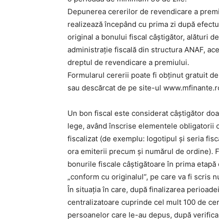
Depunerea cererilor de revendicare a premiul
realizează începând cu prima zi după efectua
original a bonului fiscal câştigător, alături d
administraţie fiscală din structura ANAF, 
dreptul de revendicare a premiului.
Formularul cererii poate fi obţinut gratuit de
sau descărcat de pe site-ul www.mfinante.r
Un bon fiscal este considerat câştigător doa
lege, având înscrise elementele obligatorii 
fiscalizat (de exemplu: logotipul şi seria fisc
ora emiterii precum şi numărul de ordine). F
bonurile fiscale câştigătoare în prima etapă
„conform cu originalul“, pe care va fi scris 
În situaţia în care, după finalizarea perioad
centralizatoare cuprinde cel mult 100 de cere
persoanelor care le-au depus, după verificar