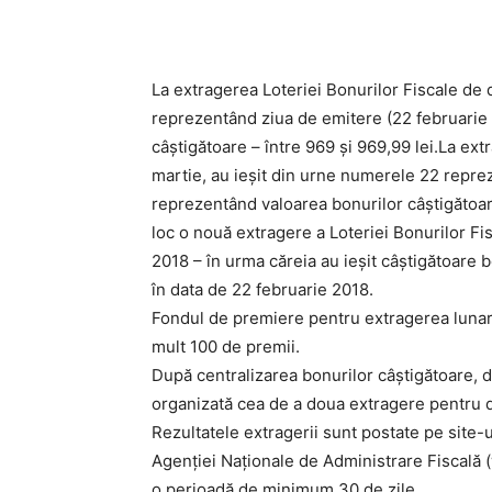
Acțiune
La extragerea Loteriei Bonurilor Fiscale de 
reprezentând ziua de emitere (22 februarie
câştigătoare – între 969 şi 969,99 lei.La ext
martie, au ieşit din urne numerele 22 repre
reprezentând valoarea bonurilor câştigătoare
loc o nouă extragere a Loteriei Bonurilor Fi
2018 – în urma căreia au ieşit câştigătoare b
în data de 22 februarie 2018.
Fondul de premiere pentru extragerea lunară 
mult 100 de premii.
După centralizarea bonurilor câştigătoare, 
organizată cea de a doua extragere pentru 
Rezultatele extragerii sunt postate pe site-
Agenţiei Naţionale de Administrare Fiscală 
o perioadă de minimum 30 de zile.