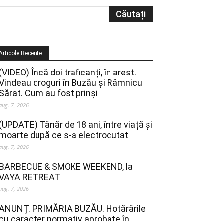
Articole Recente:
(VIDEO) Încă doi traficanți, în arest.
Vindeau droguri în Buzău și Râmnicu
Sărat. Cum au fost prinși
aug. 7, 2026
(UPDATE) Tânăr de 18 ani, între viață și
moarte după ce s-a electrocutat
aug. 7, 2026
BARBECUE & SMOKE WEEKEND, la
VAYA RETREAT
aug. 7, 2026
ANUNȚ. PRIMĂRIA BUZĂU. Hotărârile
cu caracter normativ aprobate în