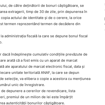
ui, de către deţinătorii de bonuri câştigătoare, se
rea extragerii, timp de 30 de zile, prin depunerea în
e copia actului de identitate şi de o cerere, la orice
acest termen reprezentând termen de decădere din
 la administraţia fiscală la care se depune bonul fiscal
o.
r dacă îndeplineşte cumulativ condiţiile prevăzute de
care arată că a fost emis cu un aparat de marcat
ală ale aparatului de marcat electronic fiscal, data şi
iecare unitate teritorială ANAF, la care se depun
 de selecţie, va elibera o copie a acestora cu menţiunea
numărul unic de înregistrare.
ei de depunere a cererilor de revendicare, lista
ri, premiul de un milion de lei este împărţit
ea autenticităţii bonurilor câştigătoare.