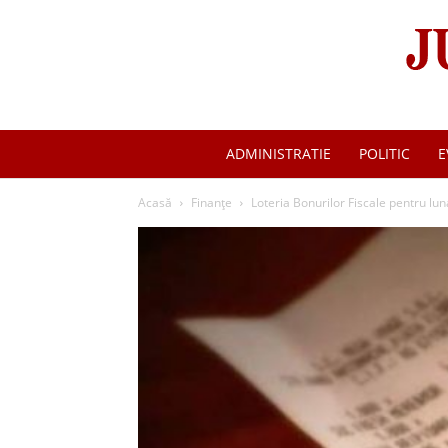
ADMINISTRATIE
POLITIC
E
Acasă
Finanţe
Loteria Bonurilor Fiscale pentru lu