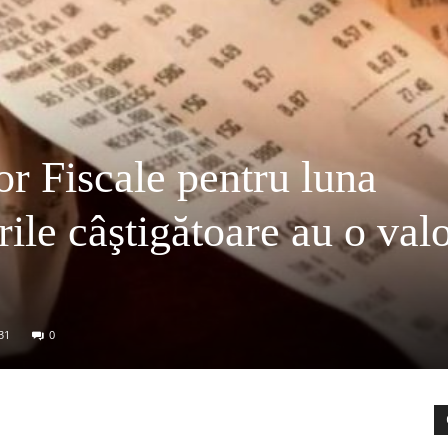
or Fiscale pentru luna
rile câştigătoare au o val
31
0