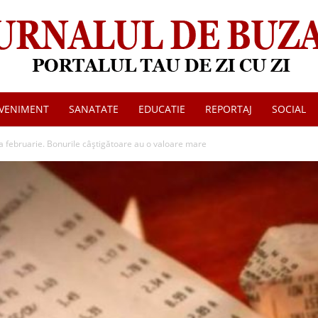
VENIMENT
SANATATE
EDUCATIE
REPORTAJ
SOCIAL
Jurnalul
na februarie. Bonurile câştigătoare au o valoare mare
de
Buzau