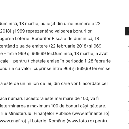
duminică, 18 martie, au ieşit din urne numerele 22
 2018) şi 969 reprezentând valoarea bonurilor
ragerea Loteriei Bonurilor Fiscale de duminică, 18
zentând ziua de emitere (22 februarie 2018) şi 969
 – între 969 şi 969,99 lei.Duminică, 18 martie, a avut
scale – pentru tichetele emise în perioada 1-28 februrie
onurile cu valori cuprinse între 969 şi 969,99 lei emise
este de un milion de lei, din care vor fi acordate cel
dacă numărul acestora este mai mare de 100, va fi
determinarea a maximum 100 de bonuri câştigătoare.
urile Ministerului Finanţelor Publice (www.mfinante.ro),
(www.anaf.ro) şi Loteriei Române (www.loto.ro) pentru