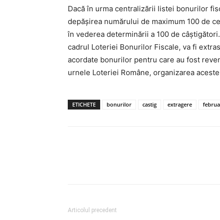
Dacă în urma centralizării listei bonurilor f
depăşirea numărului de maximum 100 de cere
în vederea determinării a 100 de câştigători. 
cadrul Loteriei Bonurilor Fiscale, va fi extr
acordate bonurilor pentru care au fost reven
urnele Loteriei Române, organizarea acestei
ETICHETE
bonurilor
castig
extragere
februa
Articolul precedent