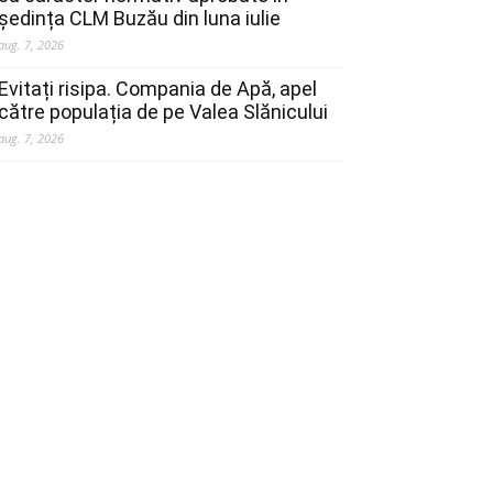
ședința CLM Buzău din luna iulie
aug. 7, 2026
Evitați risipa. Compania de Apă, apel
către populația de pe Valea Slănicului
aug. 7, 2026