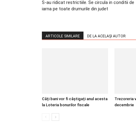
S-au ridicat restrictiile. Se circula in conditii de
iarna pe toate drumurile din judet
ARTICOLE SIMILARE
DE LA ACELAȘI AUTOR
Câți bani vor fi câștigați anul acesta
Trezoreria v
la Loteria bonurilor fiscale
decembrie