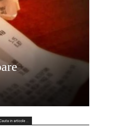
oare
Cauta in articole …