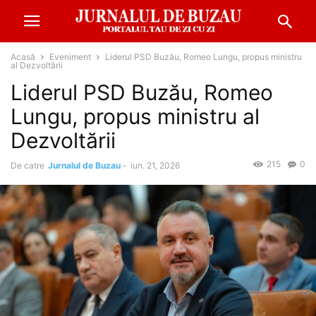
Acasă
Eveniment
Liderul PSD Buzău, Romeo Lungu, propus ministru
al Dezvoltării
Liderul PSD Buzău, Romeo
Lungu, propus ministru al
Dezvoltării
215
0
De catre
Jurnalul de Buzau
-
iun. 21, 2026