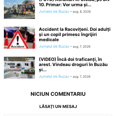
10. Primar: Vor urma și...
Jurnalul de Buzau
-
aug. 8, 2026
Accident la Racovițeni. Doi adulți
și un copil primesc îngrijiri
medicale
Jurnalul de Buzau
-
aug. 7, 2026
(VIDEO) Încă doi traficanți, în
arest. Vindeau droguri în Buzău
și...
Jurnalul de Buzau
-
aug. 7, 2026
NICIUN COMENTARIU
LĂSAȚI UN MESAJ