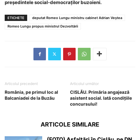
președintele social-democraților buzoieni.
ETICHETE
deputat Romeo Lungu ministru cabinet Adrian Veștea
Romeo Lungu propus ministrul Dezvoltării
Articolul precedent
Articolul următor
România, pe primul loc al
CISLĂU. Primăria angajează
Balcaniadei de la Buzău
asistent social. Iată condițiile
concursului!
ARTICOLE SIMILARE
(FOTO) Asfaltări în Cislău, pe DN