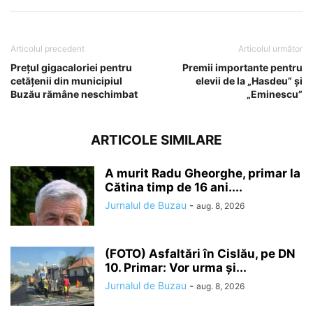
Articolul precedent
Articolul următor
Prețul gigacaloriei pentru
Premii importante pentru
cetățenii din municipiul
elevii de la „Hasdeu” și
Buzău rămâne neschimbat
„Eminescu”
ARTICOLE SIMILARE
A murit Radu Gheorghe, primar la
Cătina timp de 16 ani....
Jurnalul de Buzau
-
aug. 8, 2026
(FOTO) Asfaltări în Cislău, pe DN
10. Primar: Vor urma și...
Jurnalul de Buzau
-
aug. 8, 2026