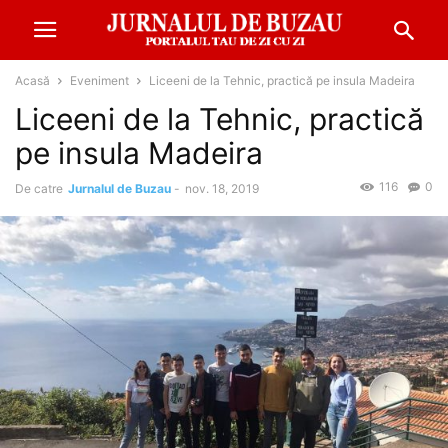
Acasă
Eveniment
Liceeni de la Tehnic, practică pe insula Madeira
Liceeni de la Tehnic, practică
pe insula Madeira
116
0
De catre
Jurnalul de Buzau
-
nov. 18, 2019