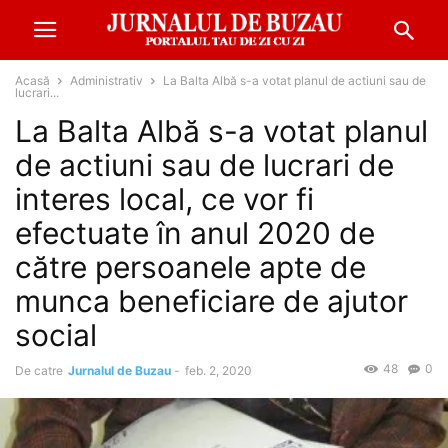
Acasă
Administrativ
La Balta Albă s-a votat planul de actiuni sau de
lucrari...
La Balta Albă s-a votat planul
de actiuni sau de lucrari de
interes local, ce vor fi
efectuate în anul 2020 de
către persoanele apte de
munca beneficiare de ajutor
social
48
0
De catre
Jurnalul de Buzau
-
feb. 2, 2020