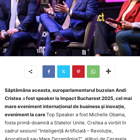
Săptămâna aceasta, europarlamentarul buzoian
Andi
Cristea
a
fost speaker la
Impact Bucharest 2025, cel mai
mare eveniment internațional de business și inovație,
eveniment la care
Top Speaker a fost Michelle Obama,
fosta primă-doamnă a Statelor Unite. Crsitea a vorbit în
cadrul sesiunii “Inteligență Artificială – Revoluție,
Apocalipsă sau Mare Dezamăgire?”, alături de Cerasela