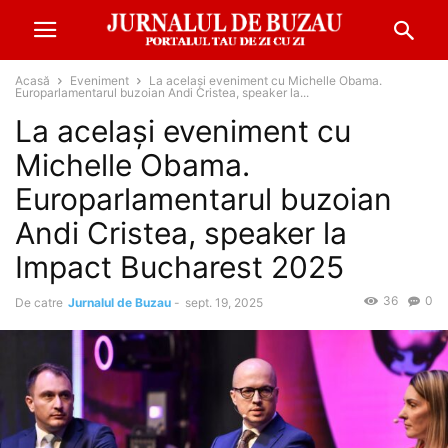
Acasă
Eveniment
La același eveniment cu Michelle Obama.
Europarlamentarul buzoian Andi Cristea, speaker la...
La același eveniment cu
Michelle Obama.
Europarlamentarul buzoian
Andi Cristea, speaker la
Impact Bucharest 2025
36
0
De catre
Jurnalul de Buzau
-
sept. 19, 2025