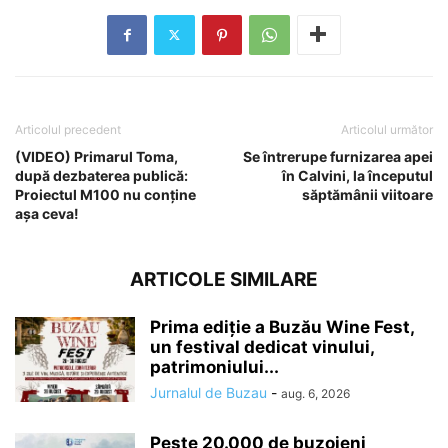
Articolul precedent
Articolul următor
(VIDEO) Primarul Toma,
Se întrerupe furnizarea apei
după dezbaterea publică:
în Calvini, la începutul
Proiectul M100 nu conține
săptămânii viitoare
așa ceva!
ARTICOLE SIMILARE
Prima ediție a Buzău Wine Fest,
un festival dedicat vinului,
patrimoniului...
Jurnalul de Buzau
-
aug. 6, 2026
Peste 20.000 de buzoieni