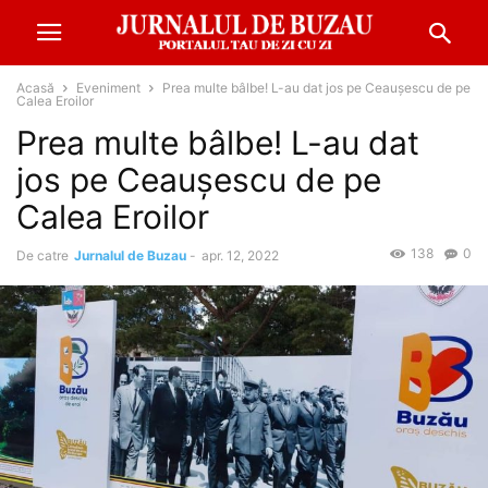
Acasă
Eveniment
Prea multe bâlbe! L-au dat jos pe Ceaușescu de pe
Calea Eroilor
Prea multe bâlbe! L-au dat
jos pe Ceaușescu de pe
Calea Eroilor
138
0
De catre
Jurnalul de Buzau
-
apr. 12, 2022