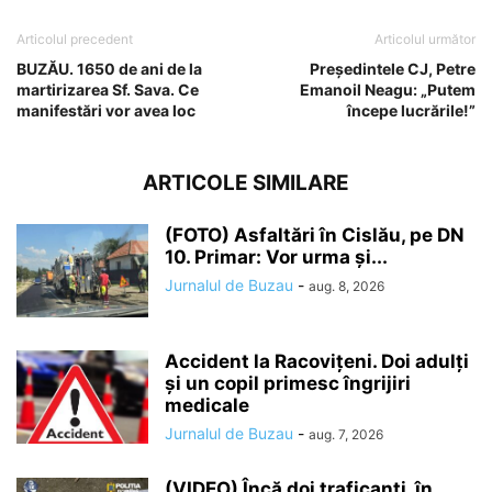
Articolul precedent
Articolul următor
BUZĂU. 1650 de ani de la
Președintele CJ, Petre
martirizarea Sf. Sava. Ce
Emanoil Neagu: „Putem
manifestări vor avea loc
începe lucrările!”
ARTICOLE SIMILARE
(FOTO) Asfaltări în Cislău, pe DN
10. Primar: Vor urma și...
Jurnalul de Buzau
-
aug. 8, 2026
Accident la Racovițeni. Doi adulți
și un copil primesc îngrijiri
medicale
Jurnalul de Buzau
-
aug. 7, 2026
(VIDEO) Încă doi traficanți, în