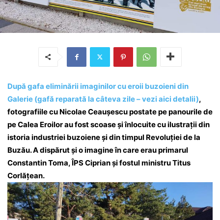
După gafa eliminării imaginilor cu eroii buzoieni din
Galerie (gafă reparată la câteva zile – vezi aici detalii)
,
fotografiile cu Nicolae Ceaușescu postate pe panourile de
pe Calea Eroilor au fost scoase și înlocuite cu ilustrații din
istoria industriei buzoiene și din timpul Revoluției de la
Buzău. A dispărut și o imagine în care erau primarul
Constantin Toma, ÎPS Ciprian și fostul ministru Titus
Corlățean.