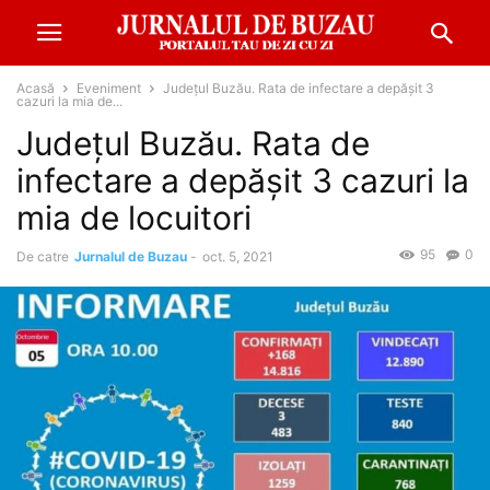
Acasă
Eveniment
Județul Buzău. Rata de infectare a depășit 3
cazuri la mia de...
Județul Buzău. Rata de
infectare a depășit 3 cazuri la
mia de locuitori
95
0
De catre
Jurnalul de Buzau
-
oct. 5, 2021