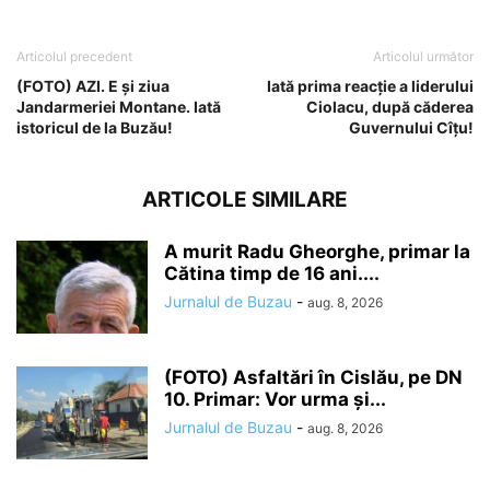
Articolul precedent
Articolul următor
(FOTO) AZI. E și ziua
Iată prima reacție a liderului
Jandarmeriei Montane. Iată
Ciolacu, după căderea
istoricul de la Buzău!
Guvernului Cîțu!
ARTICOLE SIMILARE
A murit Radu Gheorghe, primar la
Cătina timp de 16 ani....
Jurnalul de Buzau
-
aug. 8, 2026
(FOTO) Asfaltări în Cislău, pe DN
10. Primar: Vor urma și...
Jurnalul de Buzau
-
aug. 8, 2026