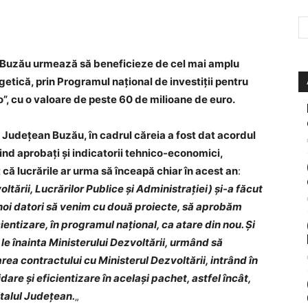
l Buzău urmează să beneficieze de cel mai amplu
getică, prin Programul național de investiții pentru
”, cu o valoare de peste 60 de milioane de euro.
i Județean Buzău, în cadrul căreia a fost dat acordul
ind aprobați și indicatorii tehnico-economici,
 că lucrările ar urma să înceapă chiar în acest an
:
ltării, Lucrărilor Publice și Administrației) și-a făcut
 noi datori să venim cu două proiecte, să aprobăm
ientizare, în programul național, ca atare din nou. Și
le înainta Ministerului Dezvoltării, urmând să
a contractului cu Ministerul Dezvoltării, intrând în
dare și eficientizare în același pachet, astfel încât,
italul Județean.
„