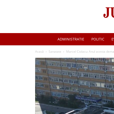
ADMINISTRATIE
POLITIC
E
Acasă
Sanatate
Marcel Ciolacu: Anul acesta demar