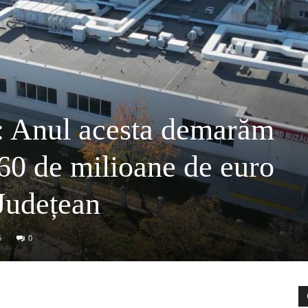
: Anul acesta demarăm
 60 de milioane de euro
 Județean
6
0