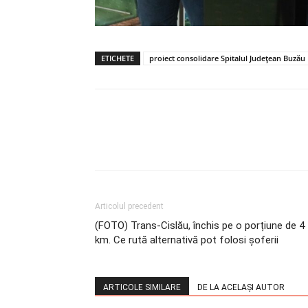
ETICHETE
proiect consolidare Spitalul Județean Buzău
Articolul precedent
(FOTO) Trans-Cislău, închis pe o porțiune de 4
km. Ce rută alternativă pot folosi șoferii
ARTICOLE SIMILARE
DE LA ACELAȘI AUTOR