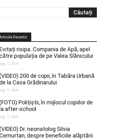
Articole Recente:
Evitați risipa. Compania de Apă, apel
către populația de pe Valea Slănicului
aug. 7, 2026
(VIDEO) 200 de copii, în Tabăra Urbană
de la Casa Grădinarului
aug. 7, 2026
(FOTO) Polițiștii, în mijlocul copiilor de
la after-school
aug. 7, 2026
(VIDEO) Dr. neonatolog Silvia
Cemurtan, despre beneficiile alăptării