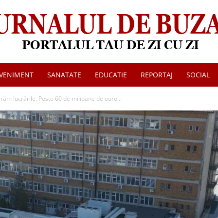
VENIMENT
SANATATE
EDUCATIE
REPORTAJ
SOCIAL
Jurnalul
ăm lucrările. Peste 60 de milioane de euro...
de
Buzau