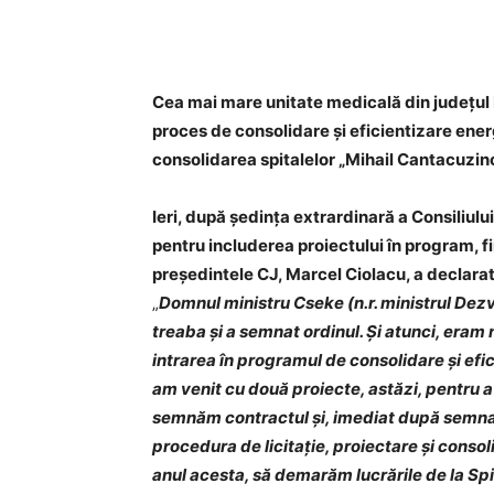
Acțiune
Cea mai mare unitate medicală din județu
proces de consolidare și eficientizare ener
consolidarea spitalelor „Mihail Cantacuzino
Ieri, după ședința extrardinară a Consiliulu
pentru includerea proiectului în program, fi
președintele CJ, Marcel Ciolacu, a declarat
„
Domnul ministru Cseke (n.r. ministrul Dezvo
treaba și a semnat ordinul. Și atunci, eram
intrarea în programul de consolidare și efic
am venit cu două proiecte, astăzi, pentru a 
semnăm contractul și, imediat după semnare
procedura de licitație, proiectare și consoli
anul acesta, să demarăm lucrările de la Sp