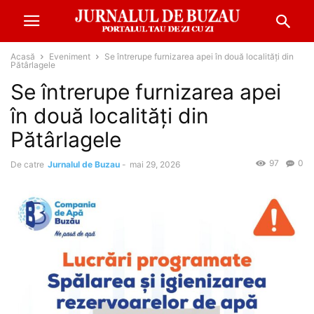
Acasă
Eveniment
Se întrerupe furnizarea apei în două localități din
Pătârlagele
Se întrerupe furnizarea apei
în două localități din
Pătârlagele
97
0
De catre
Jurnalul de Buzau
-
mai 29, 2026