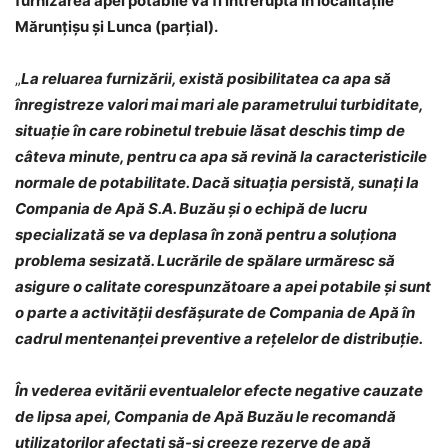
furnizarea apei potabile va fi întreruptă în localitățile
Mărunțișu și Lunca (parțial).
„
La reluarea furnizării, există posibilitatea ca apa să
înregistreze valori mai mari ale parametrului turbiditate,
situație în care robinetul trebuie lăsat deschis timp de
câteva minute, pentru ca apa să revină la caracteristicile
normale de potabilitate. Dacă situația persistă, sunați la
Compania de Apă S.A. Buzău și o echipă de lucru
specializată se va deplasa în zonă pentru a soluționa
problema sesizată. Lucrările de spălare urmăresc să
asigure o calitate corespunzătoare a apei potabile și sunt
o parte a activității desfășurate de Compania de Apă în
cadrul mentenanței preventive a rețelelor de distribuție.
În vederea evitării eventualelor efecte negative cauzate
de lipsa apei, Compania de Apă Buzău le recomandă
utilizatorilor afectați să-şi creeze rezerve de apă