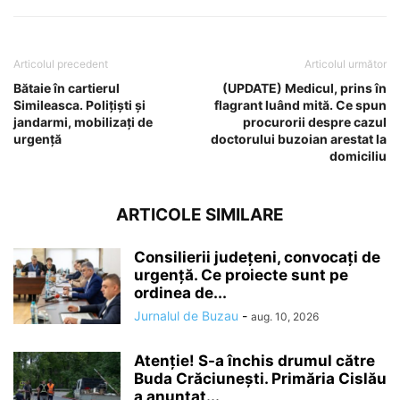
Articolul precedent
Articolul următor
Bătaie în cartierul
(UPDATE) Medicul, prins în
Simileasca. Polițiști și
flagrant luând mită. Ce spun
jandarmi, mobilizați de
procurorii despre cazul
urgență
doctorului buzoian arestat la
domiciliu
ARTICOLE SIMILARE
Consilierii județeni, convocați de
urgență. Ce proiecte sunt pe
ordinea de...
Jurnalul de Buzau
-
aug. 10, 2026
Atenție! S-a închis drumul către
Buda Crăciunești. Primăria Cislău
a anunțat...