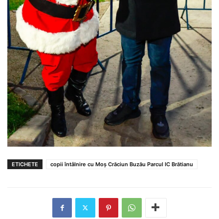
ETICHETE
copii întâlnire cu Moș Crăciun Buzău Parcul IC Brătianu