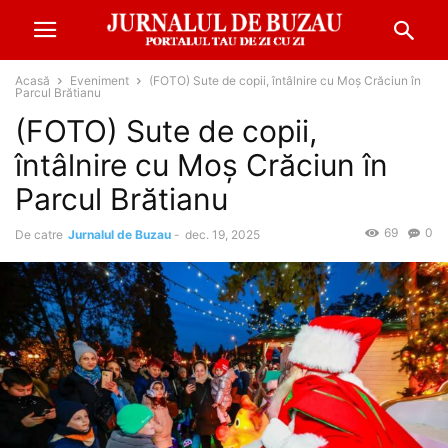
Acasă
Eveniment
(FOTO) Sute de copii, întâlnire cu Moș Crăciun în
Parcul Brătianu
(FOTO) Sute de copii,
întâlnire cu Moș Crăciun în
Parcul Brătianu
69
0
De catre
Jurnalul de Buzau
-
dec. 19, 2025