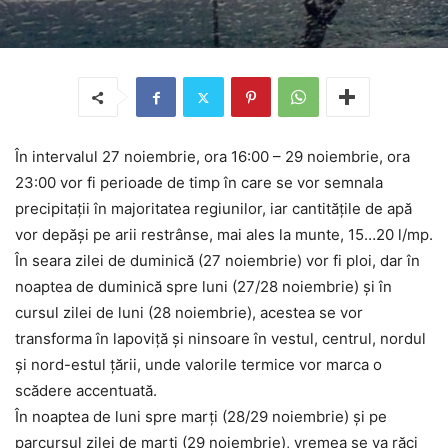
În intervalul 27 noiembrie, ora 16:00 – 29 noiembrie, ora
23:00 vor fi perioade de timp în care se vor semnala
precipitaţii în majoritatea regiunilor, iar cantităţile de apă
vor depăşi pe arii restrânse, mai ales la munte, 15…20 l/mp.
În seara zilei de duminică (27 noiembrie) vor fi ploi, dar în
noaptea de duminică spre luni (27/28 noiembrie) şi în
cursul zilei de luni (28 noiembrie), acestea se vor
transforma în lapoviţă şi ninsoare în vestul, centrul, nordul
şi nord-estul ţării, unde valorile termice vor marca o
scădere accentuată.
În noaptea de luni spre marţi (28/29 noiembrie) şi pe
parcursul zilei de marţi (29 noiembrie), vremea se va răci