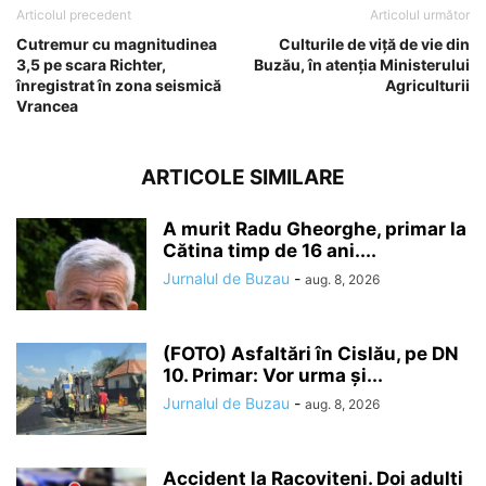
Articolul precedent
Articolul următor
Cutremur cu magnitudinea
Culturile de viţă de vie din
3,5 pe scara Richter,
Buzău, în atenţia Ministerului
înregistrat în zona seismică
Agriculturii
Vrancea
ARTICOLE SIMILARE
A murit Radu Gheorghe, primar la
Cătina timp de 16 ani....
Jurnalul de Buzau
-
aug. 8, 2026
(FOTO) Asfaltări în Cislău, pe DN
10. Primar: Vor urma și...
Jurnalul de Buzau
-
aug. 8, 2026
Accident la Racovițeni. Doi adulți