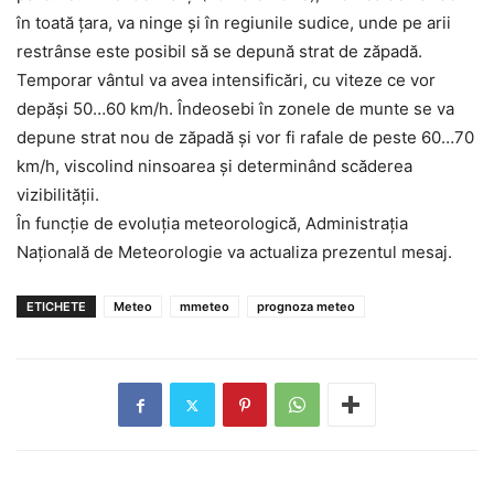
în toată ţara, va ninge şi în regiunile sudice, unde pe arii
restrânse este posibil să se depună strat de zăpadă.
Temporar vântul va avea intensificări, cu viteze ce vor
depăşi 50…60 km/h. Îndeosebi în zonele de munte se va
depune strat nou de zăpadă şi vor fi rafale de peste 60…70
km/h, viscolind ninsoarea şi determinând scăderea
vizibilităţii.
În funcţie de evoluţia meteorologică, Administraţia
Naţională de Meteorologie va actualiza prezentul mesaj.
ETICHETE
Meteo
mmeteo
prognoza meteo