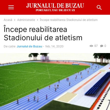
Acasă
Administratie
Începe reabilitarea Stadionului de atletism
Începe reabilitarea
Stadionului de atletism
97
0
De catre
Jurnalul de Buzau
-
feb. 14, 2020