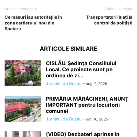
Articolul precedent
Articolul următor
Ce măsuri iau autoritățile in
Transportatorii luați la
zona cartierului nou din
control de polițiști
Spataru
ARTICOLE SIMILARE
CISLĂU. Ședința Consiliului
Local. Ce proiecte sunt pe
ordinea de zi...
Jurnalul de Buzau
-
aug. 2, 2026
PRIMĂRIA MĂRĂCINENI, ANUNȚ
IMPORTANT pentru locuitorii
comunei
Jurnalul de Buzau
-
oct. 16, 2025
(VIDEO) Dezbateri aprinse în