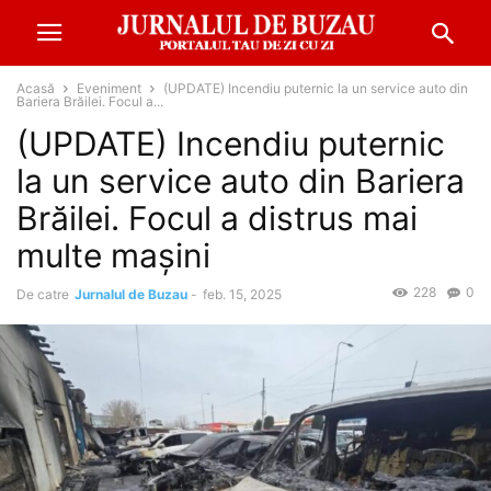
Acasă
Eveniment
(UPDATE) Incendiu puternic la un service auto din
Bariera Brăilei. Focul a...
(UPDATE) Incendiu puternic
la un service auto din Bariera
Brăilei. Focul a distrus mai
multe mașini
228
0
De catre
Jurnalul de Buzau
-
feb. 15, 2025