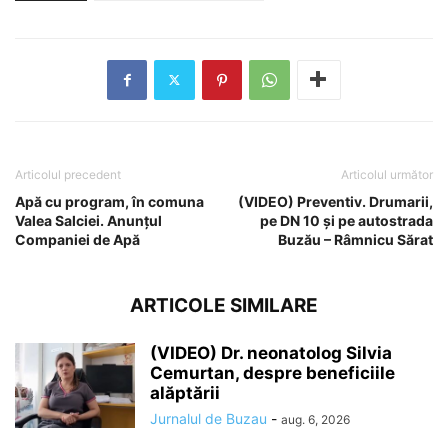
Articolul precedent
Articolul următor
Apă cu program, în comuna
(VIDEO) Preventiv. Drumarii,
Valea Salciei. Anunțul
pe DN 10 și pe autostrada
Companiei de Apă
Buzău – Râmnicu Sărat
ARTICOLE SIMILARE
(VIDEO) Dr. neonatolog Silvia
Cemurtan, despre beneficiile
alăptării
Jurnalul de Buzau
-
aug. 6, 2026