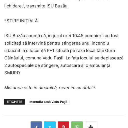
lichidare.”, transmite ISU Buzău.
*ȘTIRE INIȚIALĂ
ISU Buzău anunță că, în jurul orei 10:45 pompierii au fost
solicitați să intervină pentru stingerea unui incendiu
izbucnit la o locuință P+1 situată pe raza localității Gura
Câlnăului, comuna Vadu Pașii. La fața locului se deplasează
2 autospeciale de stingere, autoscara și o ambulanță
SMURD.
Misiunea este în dinamică, revenim cu detalii.
ETICHETE
incendiu casă Vadu Pașii