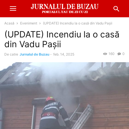
Acasă
Eveniment
(UPDATE) Incendiu la o casă din Vadu Pașii
(UPDATE) Incendiu la o casă
din Vadu Pașii
160
0
De catre
Jurnalul de Buzau
-
feb. 14, 2025