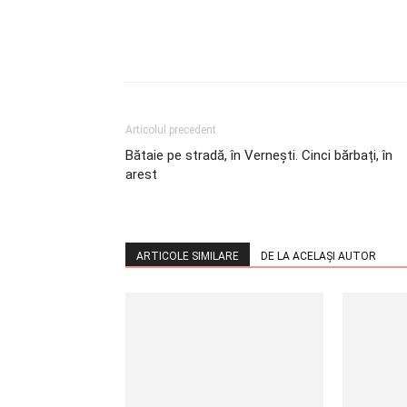
Articolul precedent
Bătaie pe stradă, în Vernești. Cinci bărbați, în
arest
ARTICOLE SIMILARE
DE LA ACELAȘI AUTOR