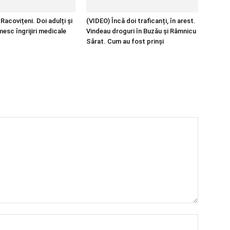
Racovițeni. Doi adulți și
(VIDEO) Încă doi traficanți, în arest.
mesc îngrijiri medicale
Vindeau droguri în Buzău și Râmnicu
Sărat. Cum au fost prinși