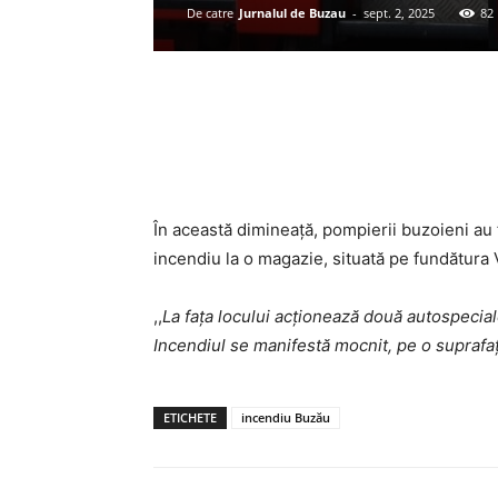
De catre
Jurnalul de Buzau
-
sept. 2, 2025
82
Acțiune
În această dimineață, pompierii buzoieni au f
incendiu la o magazie, situată pe fundătura V
,,
La fața locului acționează două autospeci
Incendiul se manifestă mocnit, pe o supraf
ETICHETE
incendiu Buzău