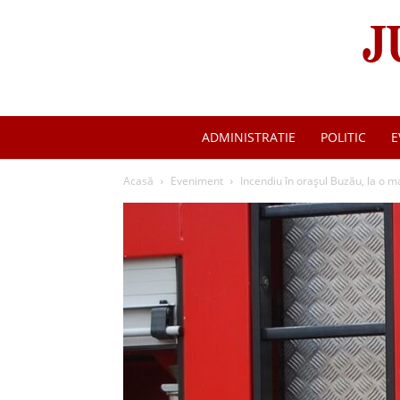
ADMINISTRATIE
POLITIC
E
Acasă
Eveniment
Incendiu în orașul Buzău, la o 