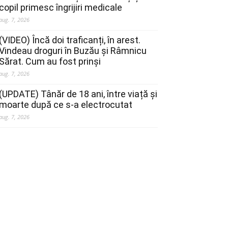
copil primesc îngrijiri medicale
aug. 7, 2026
(VIDEO) Încă doi traficanți, în arest.
Vindeau droguri în Buzău și Râmnicu
Sărat. Cum au fost prinși
aug. 7, 2026
(UPDATE) Tânăr de 18 ani, între viață și
moarte după ce s-a electrocutat
aug. 7, 2026