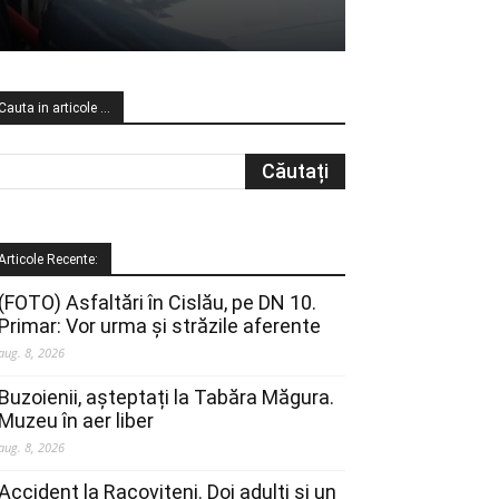
Cauta in articole …
Articole Recente:
(FOTO) Asfaltări în Cislău, pe DN 10.
Primar: Vor urma și străzile aferente
aug. 8, 2026
Buzoienii, așteptați la Tabăra Măgura.
Muzeu în aer liber
aug. 8, 2026
Accident la Racovițeni. Doi adulți și un