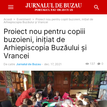
Acasă
Eveniment
Proiect nou pentru copiii buzoieni, inițiat de
Arhiepiscopia Buzăului și Vrancei
Proiect nou pentru copiii
buzoieni, inițiat de
Arhiepiscopia Buzăului și
Vrancei
137
0
De catre
Jurnalul de Buzau
-
dec. 17, 2021