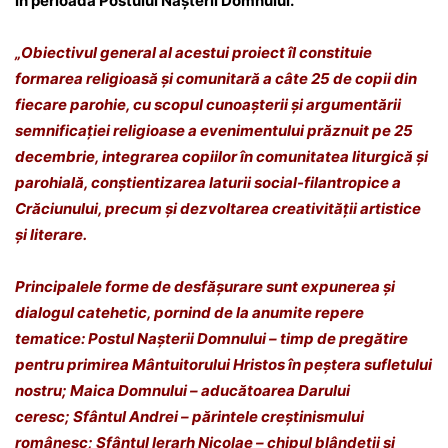
în perioada Postului Nașterii Domnului.
„Obiectivul general al acestui proiect îl constituie
formarea religioasă și comunitară a câte 25 de copii din
fiecare parohie, cu scopul cunoașterii și argumentării
semnificației religioase a evenimentului prăznuit pe 25
decembrie, integrarea copiilor în comunitatea liturgică și
parohială, conștientizarea laturii social-filantropice a
Crăciunului, precum și dezvoltarea creativității artistice
și literare.
Principalele forme de desfășurare sunt expunerea și
dialogul catehetic, pornind de la anumite repere
tematice: Postul Nașterii Domnului – timp de pregătire
pentru primirea Mântuitorului Hristos în peștera sufletului
nostru; Maica Domnului – aducătoarea Darului
ceresc; Sfântul Andrei – părintele creștinismului
românesc; Sfântul Ierarh Nicolae – chipul blândeții și