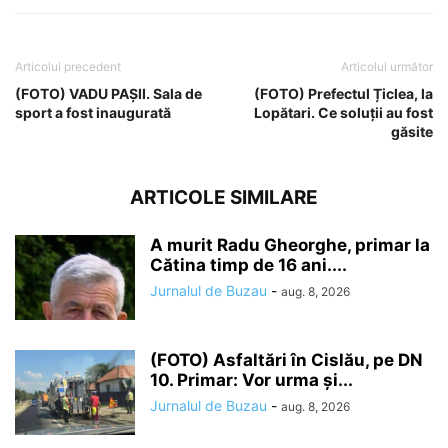
Articolul precedent
Articolul următor
(FOTO) VADU PAȘII. Sala de
(FOTO) Prefectul Țiclea, la
sport a fost inaugurată
Lopătari. Ce soluții au fost
găsite
ARTICOLE SIMILARE
A murit Radu Gheorghe, primar la
Cătina timp de 16 ani....
Jurnalul de Buzau
-
aug. 8, 2026
(FOTO) Asfaltări în Cislău, pe DN
10. Primar: Vor urma și...
Jurnalul de Buzau
-
aug. 8, 2026