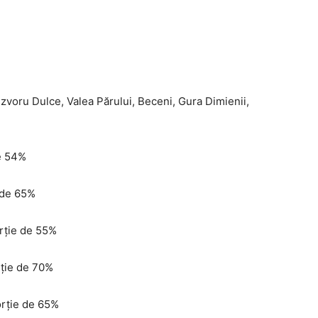
e Izvoru Dulce, Valea Părului, Beceni, Gura Dimienii,
de 54%
e de 65%
orție de 55%
rție de 70%
orție de 65%