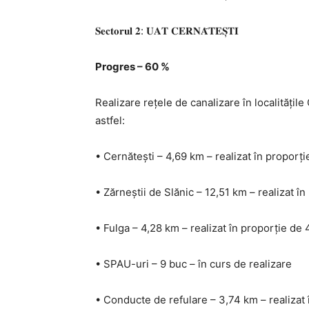
𝐒𝐞𝐜𝐭𝐨𝐫𝐮𝐥 𝟐: 𝐔𝐀𝐓 𝐂𝐄𝐑𝐍𝐀̆𝐓𝐄𝐒̦𝐓𝐈
Progres – 60 %
Realizare rețele de canalizare în localitățile
astfel:
• Cernătești – 4,69 km – realizat în proporț
• Zărneștii de Slănic – 12,51 km – realizat î
• Fulga – 4,28 km – realizat în proporție de
• SPAU-uri – 9 buc – în curs de realizare
• Conducte de refulare – 3,74 km – realizat