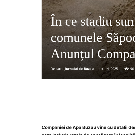
În ce stadiu sun
comunele Săpoca
Anunțul Compa
De catre
Jurnalul de Buzau
-
oct. 14, 2025
96
Acțiune
Companiei de Apă Buzău vine cu detalii des