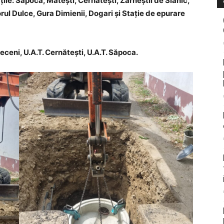
ățile: Săpoca, Mătești, Cernătești, Zărneștii de Slănic,
orul Dulce, Gura Dimienii, Dogari și Stație de epurare
Beceni, U.A.T. Cernătești, U.A.T. Săpoca.