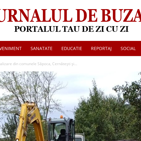
VENIMENT
SANATATE
EDUCATIE
REPORTAJ
SOCIAL
Jurnalul
nalizare din comunele Săpoca, Cernătești și...
de
Buzau