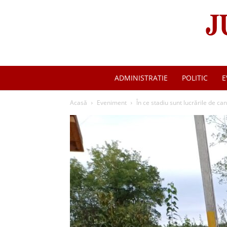
ADMINISTRATIE
POLITIC
E
Acasă
Eveniment
În ce stadiu sunt lucrările de ca