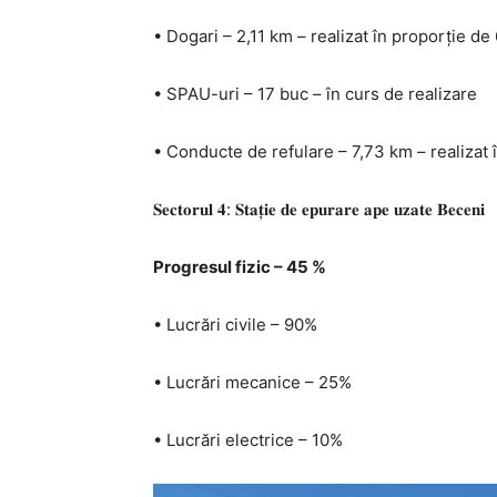
• Dogari – 2,11 km – realizat în proporție d
• SPAU-uri – 17 buc – în curs de realizare
• Conducte de refulare – 7,73 km – realizat
𝐒𝐞𝐜𝐭𝐨𝐫𝐮𝐥 𝟒: 𝐒𝐭𝐚𝐭̦𝐢𝐞 𝐝𝐞 𝐞𝐩𝐮𝐫𝐚𝐫𝐞 𝐚𝐩𝐞 𝐮𝐳𝐚𝐭𝐞 𝐁𝐞𝐜𝐞𝐧𝐢
Progresul fizic – 45 %
• Lucrări civile – 90%
• Lucrări mecanice – 25%
• Lucrări electrice – 10%