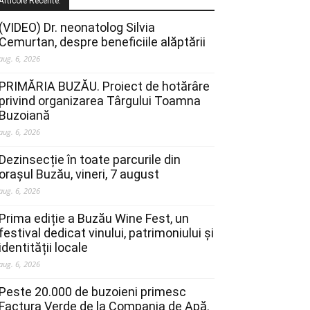
Articole Recente:
(VIDEO) Dr. neonatolog Silvia
Cemurtan, despre beneficiile alăptării
aug. 6, 2026
PRIMĂRIA BUZĂU. Proiect de hotărâre
privind organizarea Târgului Toamna
Buzoiană
aug. 6, 2026
Dezinsecție în toate parcurile din
orașul Buzău, vineri, 7 august
aug. 6, 2026
Prima ediție a Buzău Wine Fest, un
festival dedicat vinului, patrimoniului și
identității locale
aug. 6, 2026
Peste 20.000 de buzoieni primesc
Factura Verde de la Compania de Apă.