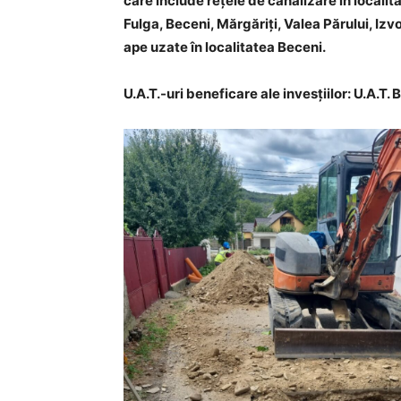
care include rețele de canalizare în localit
Fulga, Beceni, Mărgăriți, Valea Părului, Izv
ape uzate în localitatea Beceni.
U.A.T.-uri beneficare ale invesțiilor: U.A.T. 