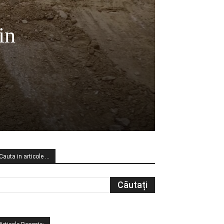
in
Cauta in articole …