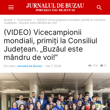
Acasă
Eveniment
(VIDEO) Vicecampionii mondiali, primiți la Consiliul
Județean. „Buzăul este mândru de voi!”
(VIDEO) Vicecampionii
mondiali, primiți la Consiliul
Județean. „Buzăul este
mândru de voi!”
114
0
De catre
Jurnalul de Buzau
-
mai 7, 2026