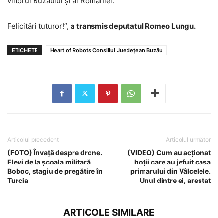
viitorul Buzăului și al României.
Felicitări tuturor!”,
a transmis deputatul Romeo Lungu.
ETICHETE
Heart of Robots Consiliul Juedețean Buzău
Articolul precedent
Articolul următor
(FOTO) Învață despre drone.
(VIDEO) Cum au acționat
Elevi de la școala militară
hoții care au jefuit casa
Boboc, stagiu de pregătire în
primarului din Vâlcelele.
Turcia
Unul dintre ei, arestat
ARTICOLE SIMILARE