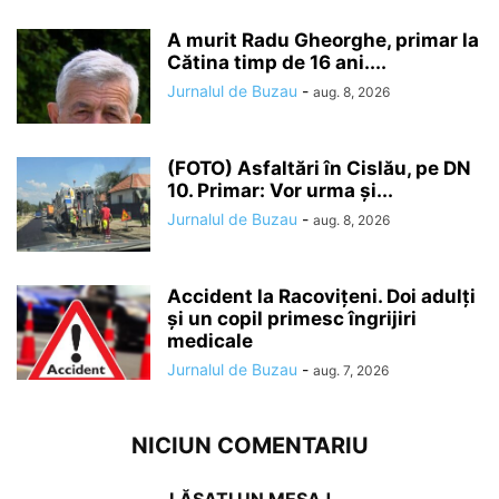
A murit Radu Gheorghe, primar la
Cătina timp de 16 ani....
Jurnalul de Buzau
-
aug. 8, 2026
(FOTO) Asfaltări în Cislău, pe DN
10. Primar: Vor urma și...
Jurnalul de Buzau
-
aug. 8, 2026
Accident la Racovițeni. Doi adulți
și un copil primesc îngrijiri
medicale
Jurnalul de Buzau
-
aug. 7, 2026
NICIUN COMENTARIU
LĂSAȚI UN MESAJ