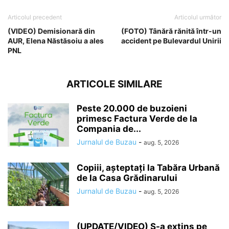
Articolul precedent
Articolul următor
(VIDEO) Demisionară din
(FOTO) Tânără rănită într-un
AUR, Elena Năstăsoiu a ales
accident pe Bulevardul Unirii
PNL
ARTICOLE SIMILARE
Peste 20.000 de buzoieni
primesc Factura Verde de la
Compania de...
Jurnalul de Buzau
-
aug. 5, 2026
Copiii, așteptați la Tabăra Urbană
de la Casa Grădinarului
Jurnalul de Buzau
-
aug. 5, 2026
(UPDATE/VIDEO) S-a extins pe