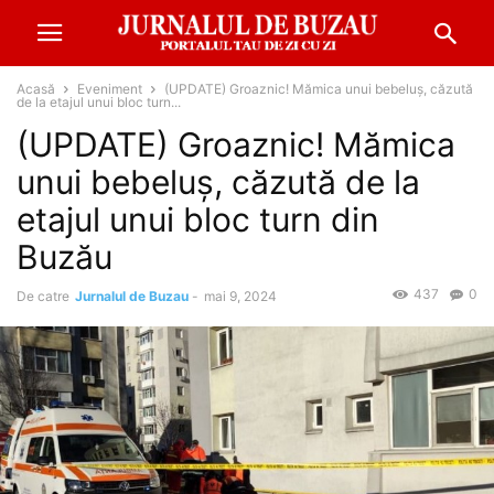
Acasă
Eveniment
(UPDATE) Groaznic! Mămica unui bebeluș, căzută
de la etajul unui bloc turn...
(UPDATE) Groaznic! Mămica
unui bebeluș, căzută de la
etajul unui bloc turn din
Buzău
437
0
De catre
Jurnalul de Buzau
-
mai 9, 2024