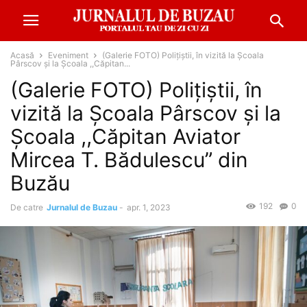
Acasă
Eveniment
(Galerie FOTO) Polițiștii, în vizită la Școala
Pârscov și la Școala ,,Căpitan...
(Galerie FOTO) Polițiștii, în
vizită la Școala Pârscov și la
Școala ,,Căpitan Aviator
Mircea T. Bădulescu” din
Buzău
192
0
De catre
Jurnalul de Buzau
-
apr. 1, 2023