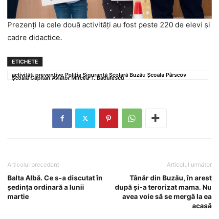
Prezenți la cele două activități au fost peste 220 de elevi și
cadre didactice.
ETICHETE
activități preventive Poliția Siguranță Școlară Buzău Școala Pârscov
Școala Căpitan Aviator Mircea T. Bădulescu
Articolul precedent
Articolul următor
Balta Albă. Ce s-a discutat în
Tânăr din Buzău, în arest
ședința ordinară a lunii
după și-a terorizat mama. Nu
martie
avea voie să se mergă la ea
acasă