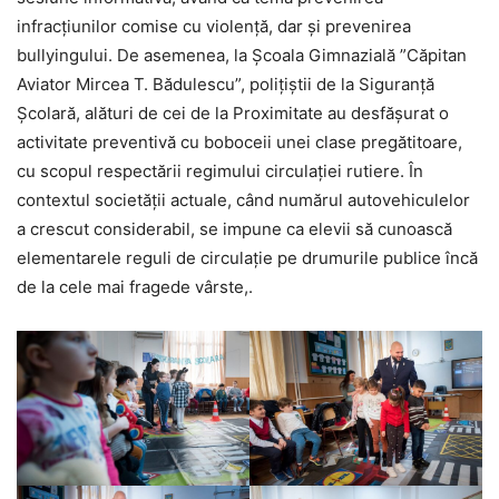
infracțiunilor comise cu violență, dar și prevenirea
bullyingului. De asemenea, la Școala Gimnazială ”Căpitan
Aviator Mircea T. Bădulescu”, polițiștii de la Siguranță
Școlară, alături de cei de la Proximitate au desfășurat o
activitate preventivă cu boboceii unei clase pregătitoare,
cu scopul respectării regimului circulației rutiere. În
contextul societății actuale, când numărul autovehiculelor
a crescut considerabil, se impune ca elevii să cunoască
elementarele reguli de circulație pe drumurile publice încă
de la cele mai fragede vârste,.