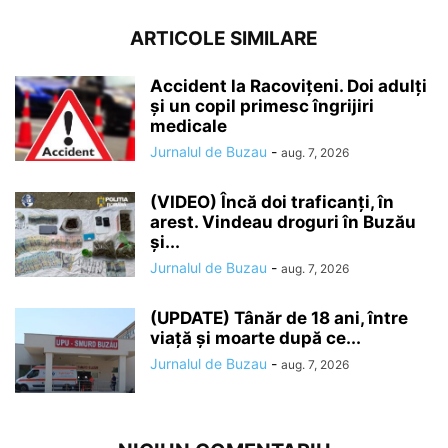
ARTICOLE SIMILARE
Accident la Racovițeni. Doi adulți
și un copil primesc îngrijiri
medicale
Jurnalul de Buzau
-
aug. 7, 2026
(VIDEO) Încă doi traficanți, în
arest. Vindeau droguri în Buzău
și...
Jurnalul de Buzau
-
aug. 7, 2026
(UPDATE) Tânăr de 18 ani, între
viață și moarte după ce...
Jurnalul de Buzau
-
aug. 7, 2026