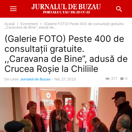
Acasă
Eveniment
(Galerie FOTO) Peste 400 de consultații gratuite.
,,Caravana de Bine”, adusă de...
(Galerie FOTO) Peste 400 de
consultații gratuite.
,,Caravana de Bine”, adusă de
Crucea Roșie la Chiliile
277
0
De catre
Jurnalul de Buzau
-
feb. 27, 2023