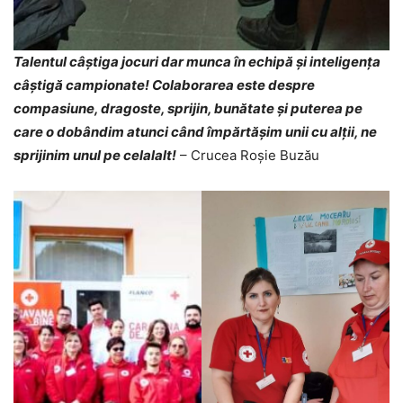
Talentul câștiga jocuri dar munca în echipă și inteligența
câștigă campionate! Colaborarea este despre
compasiune, dragoste, sprijin, bunătate și puterea pe
care o dobândim atunci când împărtășim unii cu alții, ne
sprijinim unul pe celalalt!
– Crucea Roșie Buzău