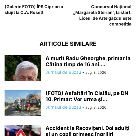
(Galerie FOTO) ÎPS Ciprian a
Concursul Național
slujit la C.A. Rosetti
,,Margareta Sterian”, la start.
Liceul de Arte găzduiește
competiția
ARTICOLE SIMILARE
A murit Radu Gheorghe, primar la
Cătina timp de 16 ani....
Jurnalul de Buzau
-
aug. 8, 2026
(FOTO) Asfaltări în Cislău, pe DN
10. Primar: Vor urma și...
Jurnalul de Buzau
-
aug. 8, 2026
Accident la Racovițeni. Doi adulți
și un copil primesc îngrijiri