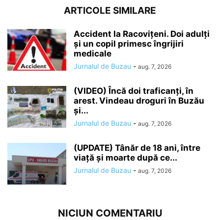
ARTICOLE SIMILARE
Accident la Racovițeni. Doi adulți
și un copil primesc îngrijiri
medicale
Jurnalul de Buzau
-
aug. 7, 2026
(VIDEO) Încă doi traficanți, în
arest. Vindeau droguri în Buzău
și...
Jurnalul de Buzau
-
aug. 7, 2026
(UPDATE) Tânăr de 18 ani, între
viață și moarte după ce...
Jurnalul de Buzau
-
aug. 7, 2026
NICIUN COMENTARIU