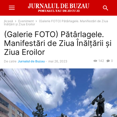
Acasă
Eveniment
(Galerie FOTO) Pătârlagele. Manifestări de Ziua
Înălțării și Ziua Eroilor
(Galerie FOTO) Pătârlagele.
Manifestări de Ziua Înălțării și
Ziua Eroilor
142
0
De catre
Jurnalul de Buzau
-
mai 26, 2023