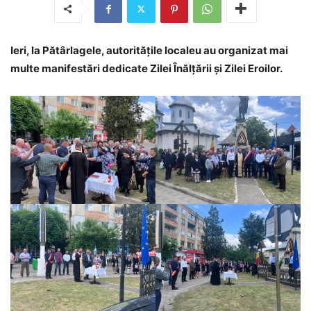
Ieri, la Pătârlagele, autoritățile localeu au organizat mai
multe manifestări dedicate Zilei Înălțării și Zilei Eroilor.