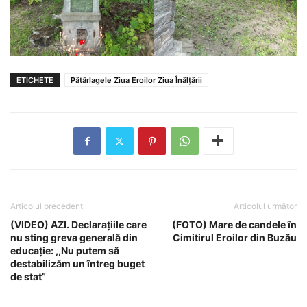
ETICHETE
Pătârlagele Ziua Eroilor Ziua Înălțării
Articolul precedent
Articolul următor
(VIDEO) AZI. Declarațiile care
(FOTO) Mare de candele în
nu sting greva generală din
Cimitirul Eroilor din Buzău
educație: ,,Nu putem să
destabilizăm un întreg buget
de stat”