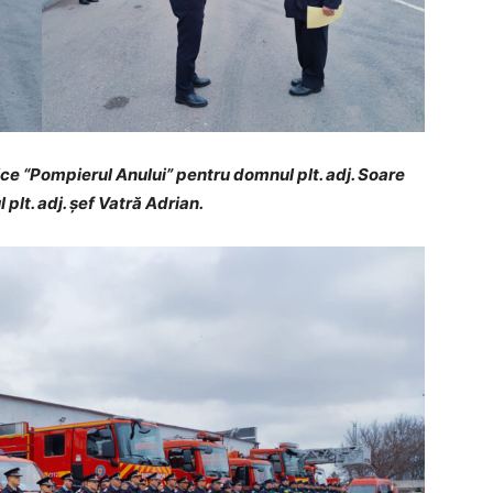
fice “Pompierul Anului” pentru domnul plt. adj. Soare
plt. adj. șef Vatră Adrian.