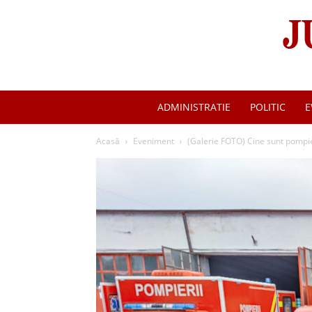
ADMINISTRATIE
POLITIC
E
Acasă
Eveniment
(Galerie FOTO) Cine sunt pompieru