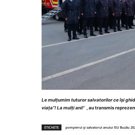
Le mulțumim tuturor salvatorilor ce își gh
viața”! La mulți ani!
”
, au transmis reprezen
ETICHETE
pompierul și salvatorul anului ISU Buzău 20