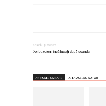
Articolul precedent
Doi buzoieni, încătușați după scandal
ARTICOLE SIMILARE
DE LA ACELAȘI AUTOR