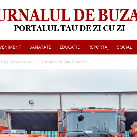
VENIMENT
SANATATE
EDUCATIE
REPORTAJ
SOCIAL
Jurnalul
l și salvatorul anului. Festivitate de Ziua Protecției...
de
Buzau