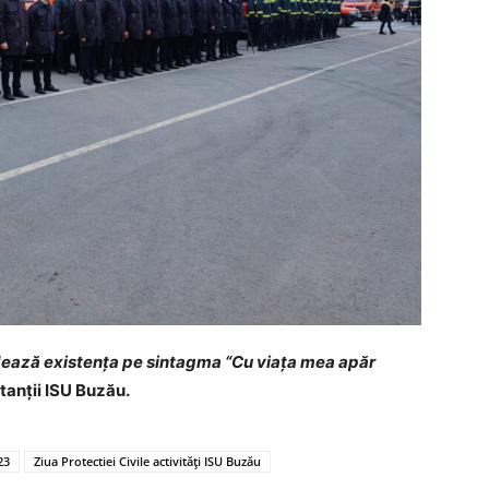
idează existența pe sintagma “Cu viața mea apăr
tanții ISU Buzău.
23
Ziua Protectiei Civile activități ISU Buzău