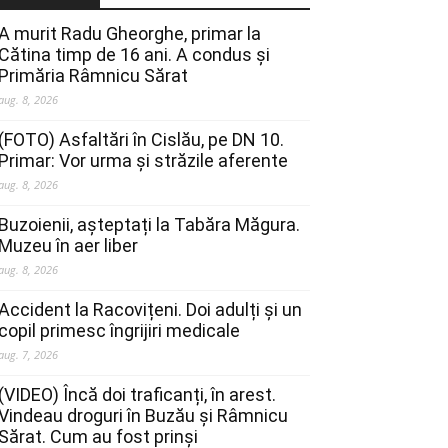
A murit Radu Gheorghe, primar la
Cătina timp de 16 ani. A condus și
Primăria Râmnicu Sărat
aug. 8, 2026
(FOTO) Asfaltări în Cislău, pe DN 10.
Primar: Vor urma și străzile aferente
aug. 8, 2026
Buzoienii, așteptați la Tabăra Măgura.
Muzeu în aer liber
aug. 8, 2026
Accident la Racovițeni. Doi adulți și un
copil primesc îngrijiri medicale
aug. 7, 2026
(VIDEO) Încă doi traficanți, în arest.
Vindeau droguri în Buzău și Râmnicu
Sărat. Cum au fost prinși