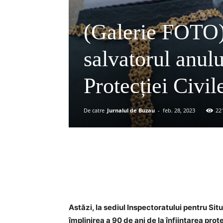
(Galerie FOTO)
salvatorul anulu
Protecției Civil
De catre
Jurnalul de Buzau
-
feb. 28, 2023
22
Acțiune
Astăzi, la sediul Inspectoratului pentru Sit
împlinirea a 90 de ani de la înființarea pro