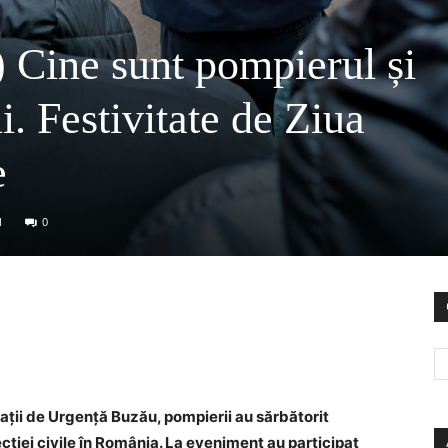
 Cine sunt pompierul și
i. Festivitate de Ziua
e
1
0
uații de Urgență Buzău, pompierii au sărbătorit
tecției civile în România. La eveniment au participat