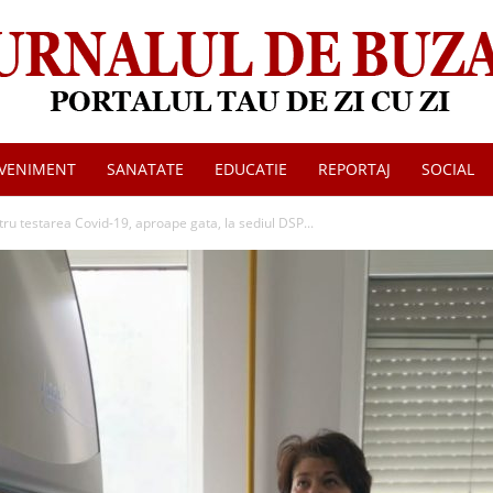
VENIMENT
SANATATE
EDUCATIE
REPORTAJ
SOCIAL
Jurnalul
u testarea Covid-19, aproape gata, la sediul DSP...
de
Buzau