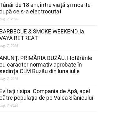
Tânăr de 18 ani, între viață și moarte
după ce s-a electrocutat
aug. 7, 2026
BARBECUE & SMOKE WEEKEND, la
VAYA RETREAT
aug. 7, 2026
ANUNȚ. PRIMĂRIA BUZĂU. Hotărârile
cu caracter normativ aprobate în
ședința CLM Buzău din luna iulie
aug. 7, 2026
Evitați risipa. Compania de Apă, apel
către populația de pe Valea Slănicului
aug. 7, 2026