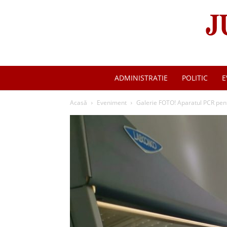
ADMINISTRATIE
POLITIC
E
Acasă
Eveniment
Galerie FOTO! Aparatul PCR pentr