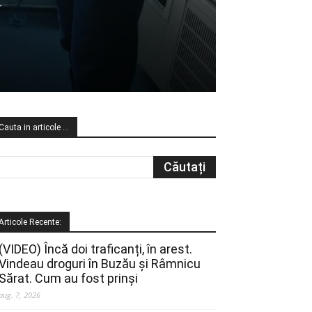
Cauta in articole …
Articole Recente:
(VIDEO) Încă doi traficanți, în arest.
Vindeau droguri în Buzău și Râmnicu
Sărat. Cum au fost prinși
aug. 7, 2026