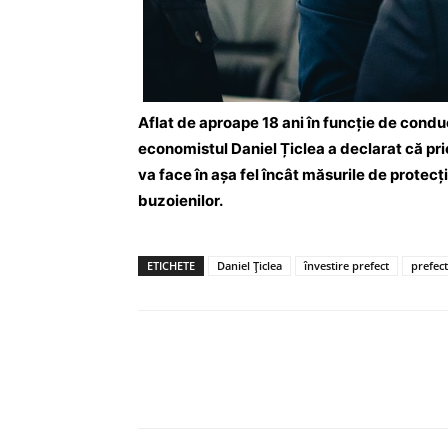
Aflat de aproape 18 ani în funcție de cond
economistul Daniel Țiclea a declarat că pri
va face în așa fel încât măsurile de protecți
buzoienilor.
ETICHETE
Daniel Țiclea
învestire prefect
prefec