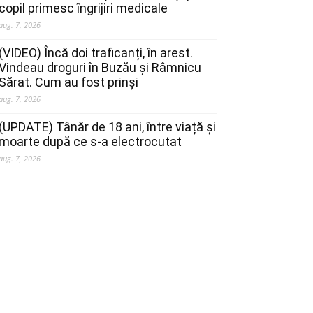
copil primesc îngrijiri medicale
aug. 7, 2026
(VIDEO) Încă doi traficanți, în arest.
Vindeau droguri în Buzău și Râmnicu
Sărat. Cum au fost prinși
aug. 7, 2026
(UPDATE) Tânăr de 18 ani, între viață și
moarte după ce s-a electrocutat
aug. 7, 2026