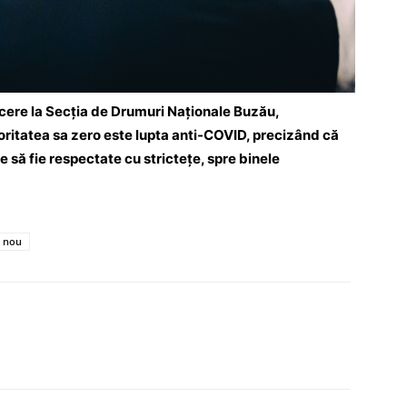
ucere la Secția de Drumuri Naționale Buzău,
oritatea sa zero este lupta anti-COVID, precizând că
e să fie respectate cu strictețe, spre binele
t nou