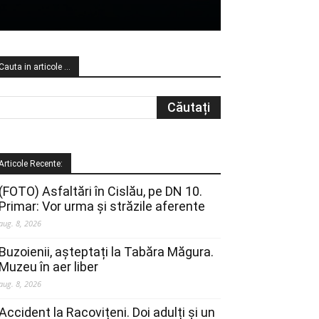
Cauta in articole …
Articole Recente:
(FOTO) Asfaltări în Cislău, pe DN 10.
Primar: Vor urma și străzile aferente
aug. 8, 2026
Buzoienii, așteptați la Tabăra Măgura.
Muzeu în aer liber
aug. 8, 2026
Accident la Racovițeni. Doi adulți și un