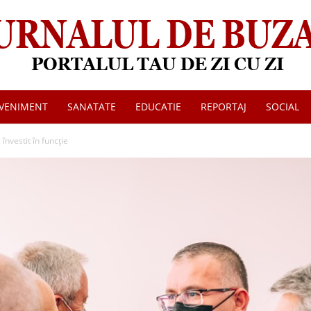
VENIMENT
SANATATE
EDUCATIE
REPORTAJ
SOCIAL
Jurnalul
învestit în funcție
de
Buzau