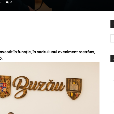
4
0
nvestit în funcție, în cadrul unui eveniment restrâns,
D.