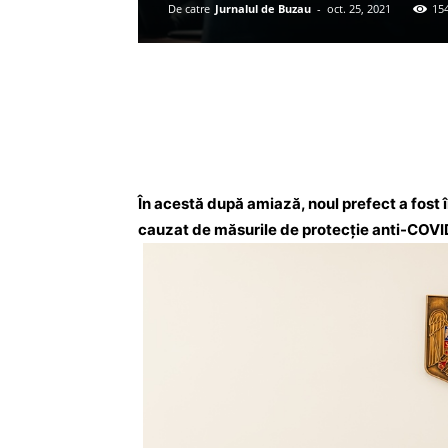
De catre
Jurnalul de Buzau
-
oct. 25, 2021
15
Acțiune
În acestă după amiază, noul prefect a fost î
cauzat de măsurile de protecție anti-COVI