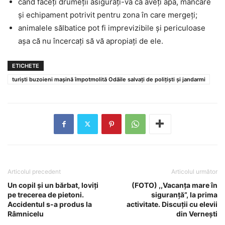
când faceți drumeții asigurați-vă că aveți apă, mâncare
și echipament potrivit pentru zona în care mergeți;
animalele sălbatice pot fi imprevizibile și periculoase
așa că nu încercați să vă apropiați de ele.
ETICHETE
turiști buzoieni mașină împotmolită Odăile salvați de polițiști și jandarmi
Articolul precedent
Articolul următor
Un copil și un bărbat, loviți
(FOTO) ,,Vacanța mare în
pe trecerea de pietoni.
siguranță”, la prima
Accidentul s-a produs la
activitate. Discuții cu elevii
Râmnicelu
din Vernești