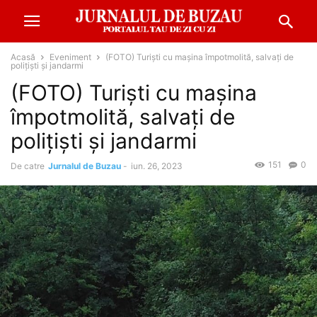
Acasă
Eveniment
(FOTO) Turiști cu mașina împotmolită, salvați de
polițiști și jandarmi
(FOTO) Turiști cu mașina
împotmolită, salvați de
polițiști și jandarmi
151
0
De catre
Jurnalul de Buzau
-
iun. 26, 2023