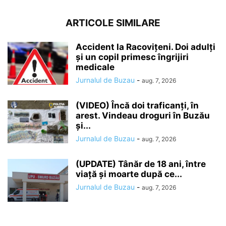
ARTICOLE SIMILARE
Accident la Racovițeni. Doi adulți
și un copil primesc îngrijiri
medicale
Jurnalul de Buzau
-
aug. 7, 2026
(VIDEO) Încă doi traficanți, în
arest. Vindeau droguri în Buzău
și...
Jurnalul de Buzau
-
aug. 7, 2026
(UPDATE) Tânăr de 18 ani, între
viață și moarte după ce...
Jurnalul de Buzau
-
aug. 7, 2026