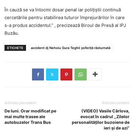
În cauză se va întocmi dosar penal iar polițiștii continuă
cercetările pentru stabilirea tuturor împrejurărilor în care
s-a produs accidentul.” , precizează Biroul de Presă al IPJ
Buzău.
ETICHETE
accident dj Nehoiu Gura Teghii șoferiță răsturnată
Articolul precedent
Articolul următor
De luni. Orar modificat pe
(VIDEO) Vasile Cârlova,
mai multe trasee ale
evocat în cadrul ,,Zilelor
autobuzelor Trans Bus
personalităților buzoiene de
ieri și de azi”