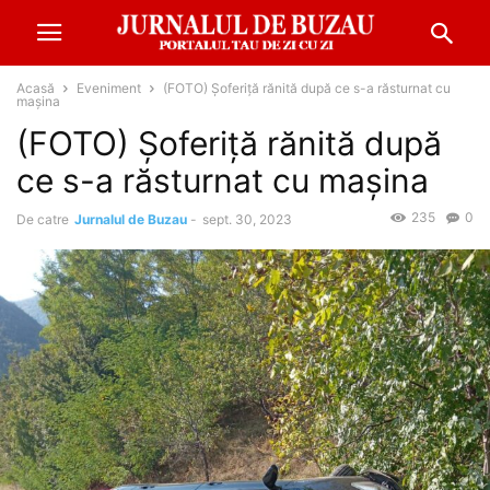
Acasă
Eveniment
(FOTO) Șoferiță rănită după ce s-a răsturnat cu
mașina
(FOTO) Șoferiță rănită după
ce s-a răsturnat cu mașina
235
0
De catre
Jurnalul de Buzau
-
sept. 30, 2023