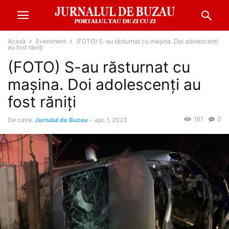
Acasă
Eveniment
(FOTO) S-au răsturnat cu mașina. Doi adolescenți
au fost răniți
(FOTO) S-au răsturnat cu
mașina. Doi adolescenți au
fost răniți
161
0
De catre
Jurnalul de Buzau
-
apr. 1, 2023