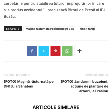
cercetările pentru stabilirea tuturor împrejurărilor în care
s-a produs accidentul.” , precizează Biroul de Presă al IPJ
Buzău.
ETICHETE
Mașină răsturnată Potârnichești E85
tineri răniți
Articolul precedent
Articolul următor
(FOTO) Mașină răsturnată pe
(FOTO) Jandarmii buzoieni,
DN1B, la Săhăteni
acțiune de plantare de
arbori, la Frasinu
ARTICOLE SIMILARE