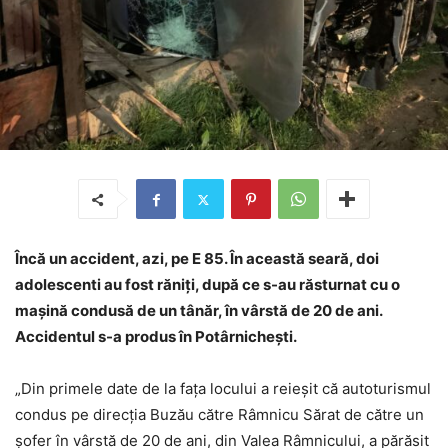
Încă un accident, azi, pe E 85. În această seară, doi
adolescenti au fost răniți, după ce s-au răsturnat cu o
mașină condusă de un tânăr, în vârstă de 20 de ani.
Accidentul s-a produs în Potârnichești.
„Din primele date de la fața locului a reieșit că autoturismul
condus pe direcția Buzău către Râmnicu Sărat de către un
șofer în vârstă de 20 de ani, din Valea Râmnicului, a părăsit