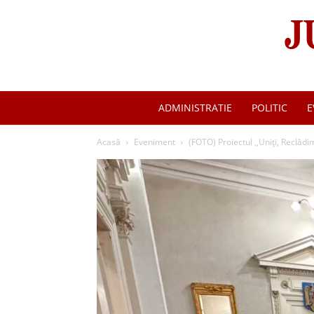
ADMINISTRATIE
POLITIC
E
Acasă
Eveniment
(FOTO) Proiectul ,,Uniți, Reclădi