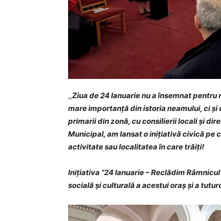
,,
Ziua de 24 Ianuarie nu a însemnat pentru 
mare importanță din istoria neamului, ci și
primarii din zonă, cu consilierii locali și dir
Municipal, am lansat o inițiativă civică pe ca
activitate sau localitatea în care trăiți!
Inițiativa “24 Ianuarie – Reclădim Râmnicu
socială și culturală a acestui oraș și a tutur