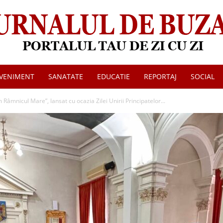
VENIMENT
SANATATE
EDUCATIE
REPORTAJ
SOCIAL
Jurnalul
m Râmnicul Mare”, lansat cu ocazia Zilei Unirii Principatelor...
de
Buzau