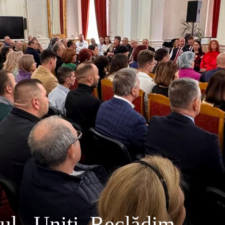
l ,,Uniți, Reclădim