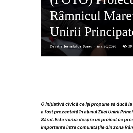
Râmnicul Mare”,
Unirii Principa
De catre
Jurnalul de Buzau
-
ian. 26, 2026
39
Acțiune
O inițiativă civică ce își propune să ducă l
a fost prezentată în ajunul Zilei Unirii Pri
Sărat. Este vorba despre un proiect ce pr
importante între comunitățile din zona Râm