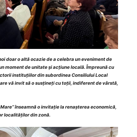
noi doar o altă ocazie de a celebra un eveniment de
 un moment de unitate și acțiune locală.
Împreună cu
ectorii instituțiilor din subordinea Consiliului Local
re vă invit să o susțineți cu toții, indiferent de vârstă,
l Mare” înseamnă o invitație la renașterea economică,
or localităților din zonă.