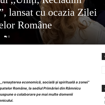
 lansat cu ocazia Zilei
telor Române
0
a ,,renașterea economică, socială și spirituală a zonei”
ncipatelor Române, la sediul Primăriei din Râmnicu
esuspune o colaborare pe mai multe domenii
nicului.