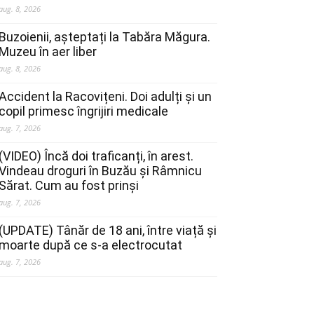
aug. 8, 2026
Buzoienii, așteptați la Tabăra Măgura.
Muzeu în aer liber
aug. 8, 2026
Accident la Racovițeni. Doi adulți și un
copil primesc îngrijiri medicale
aug. 7, 2026
(VIDEO) Încă doi traficanți, în arest.
Vindeau droguri în Buzău și Râmnicu
Sărat. Cum au fost prinși
aug. 7, 2026
(UPDATE) Tânăr de 18 ani, între viață și
moarte după ce s-a electrocutat
aug. 7, 2026