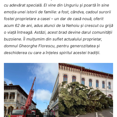
cu adevărat specială. El vine din Unguriu și poartă în sine
emoția unei istorii de familie: a fost, cândva, cadoul surorii
fostei proprietare a casei – un dar de casă nouă, oferit
acum 62 de ani, adus atunci de la Nehoiu și crescut cu grijă
o viață întreagă.
Astăzi, acest brad devine darul comunității
buzoiene. Îi mulțumim din suflet actualului proprietar,
domnul Gheorghe Florescu, pentru generozitatea și
deschiderea cu care a înțeles spiritul acestei tradiții.