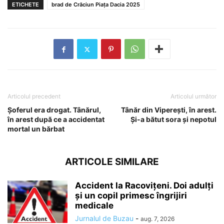
ETICHETE
brad de Crăciun Piața Dacia 2025
Articolul precedent
Articolul următor
Șoferul era drogat. Tânărul,
Tânăr din Viperești, în arest.
în arest după ce a accidentat
Și-a bătut sora și nepotul
mortal un bărbat
ARTICOLE SIMILARE
Accident la Racovițeni. Doi adulți
și un copil primesc îngrijiri
medicale
Jurnalul de Buzau
-
aug. 7, 2026