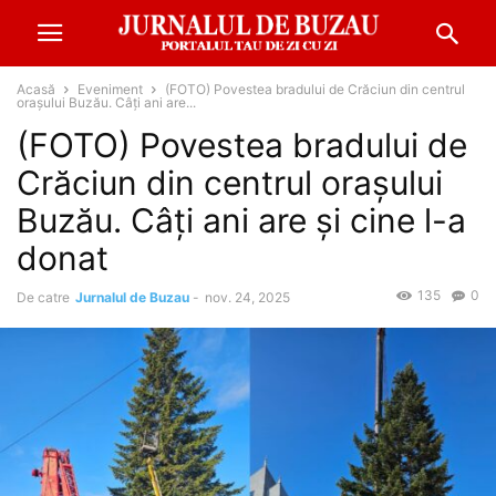
Acasă
Eveniment
(FOTO) Povestea bradului de Crăciun din centrul
orașului Buzău. Câți ani are...
(FOTO) Povestea bradului de
Crăciun din centrul orașului
Buzău. Câți ani are și cine l-a
donat
135
0
De catre
Jurnalul de Buzau
-
nov. 24, 2025