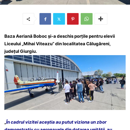
Baza Aeriană Boboc și-a deschis porțile pentru elevii
Liceului „Mihai Viteazu” din localitatea Călugăreni,
județul Giurgiu.
„
În cadrul vizitei aceștia au putut viziona un zbor
demonstrativ cu aeronavele din dotarea unității, au