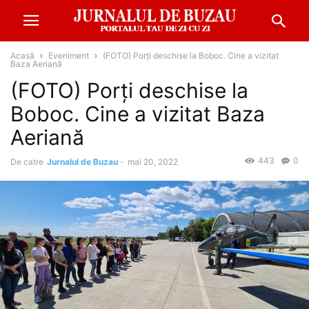
Acasă
Eveniment
(FOTO) Porți deschise la Boboc. Cine a vizitat
Baza Aeriană
(FOTO) Porți deschise la
Boboc. Cine a vizitat Baza
Aeriană
443
0
De catre
Jurnalul de Buzau
-
mai 20, 2022