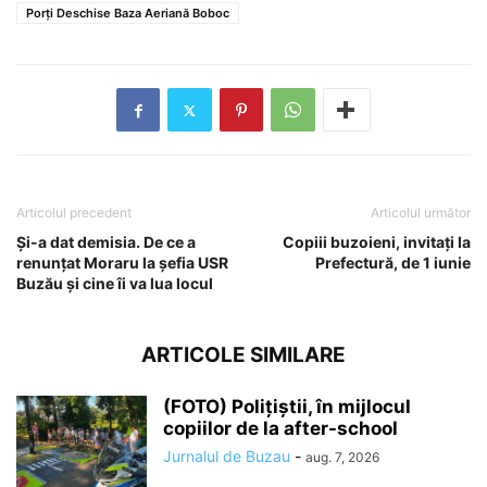
Porți Deschise Baza Aeriană Boboc
Articolul precedent
Articolul următor
Și-a dat demisia. De ce a
Copiii buzoieni, invitați la
renunțat Moraru la șefia USR
Prefectură, de 1 iunie
Buzău și cine îi va lua locul
ARTICOLE SIMILARE
(FOTO) Polițiștii, în mijlocul
copiilor de la after-school
Jurnalul de Buzau
-
aug. 7, 2026