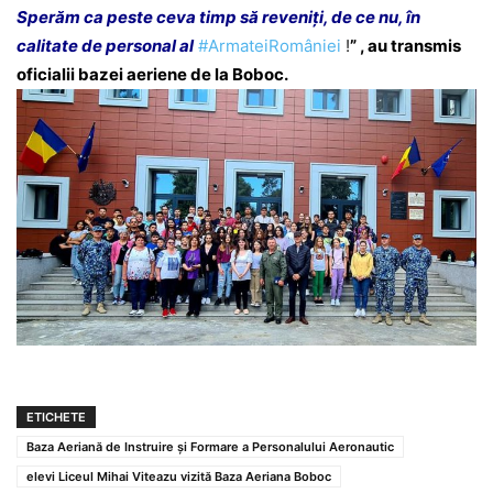
Sperăm ca peste ceva timp să reveniți, de ce nu, în
calitate de personal al
#ArmateiRomâniei
!
” , au transmis
oficialii bazei aeriene de la Boboc.
ETICHETE
Baza Aeriană de Instruire şi Formare a Personalului Aeronautic
elevi Liceul Mihai Viteazu vizită Baza Aeriana Boboc