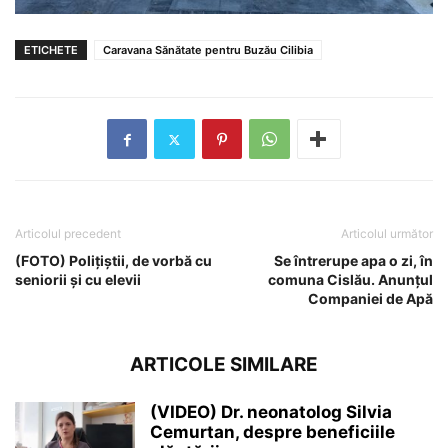
ETICHETE
Caravana Sănătate pentru Buzău Cilibia
Articolul precedent
Articolul următor
(FOTO) Polițiștii, de vorbă cu
Se întrerupe apa o zi, în
seniorii și cu elevii
comuna Cislău. Anunțul
Companiei de Apă
ARTICOLE SIMILARE
(VIDEO) Dr. neonatolog Silvia
Cemurtan, despre beneficiile