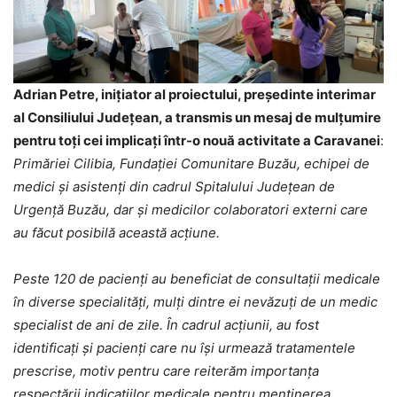
Adrian Petre, inițiator al proiectului, președinte interimar
al Consiliului Județean, a transmis un mesaj de mulțumire
pentru toți cei implicați într-o nouă activitate a Caravanei
:
Primăriei Cilibia, Fundației Comunitare Buzău, echipei de
medici și asistenți din cadrul Spitalului Județean de
Urgență Buzău, dar și medicilor colaboratori externi care
au făcut posibilă această acțiune.
Peste 120 de pacienți au beneficiat de consultații medicale
în diverse specialități, mulți dintre ei nevăzuți de un medic
specialist de ani de zile. În cadrul acțiunii, au fost
identificați și pacienți care nu își urmează tratamentele
prescrise, motiv pentru care reiterăm importanța
respectării indicațiilor medicale pentru menținerea