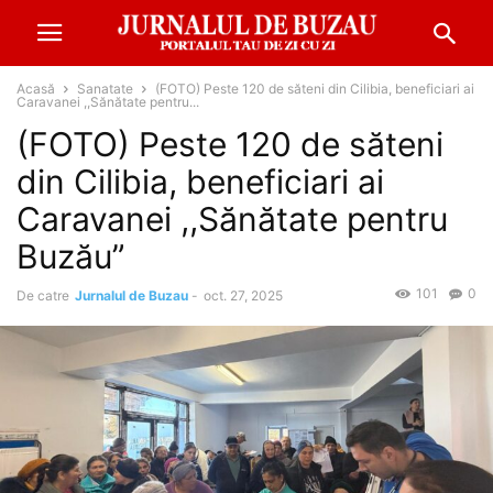
Acasă
Sanatate
(FOTO) Peste 120 de săteni din Cilibia, beneficiari ai
Caravanei ,,Sănătate pentru...
(FOTO) Peste 120 de săteni
din Cilibia, beneficiari ai
Caravanei ,,Sănătate pentru
Buzău”
101
0
De catre
Jurnalul de Buzau
-
oct. 27, 2025