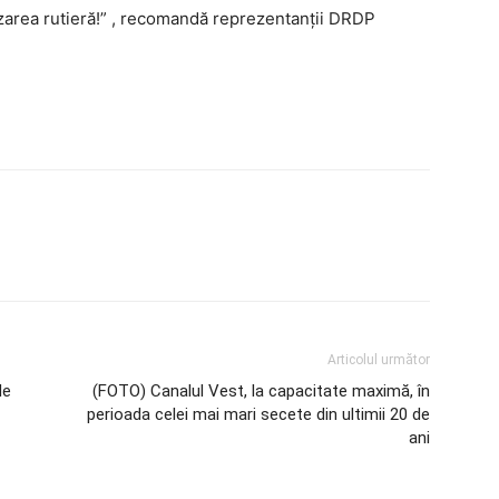
izarea rutieră!” , recomandă reprezentanții DRDP
Articolul următor
de
(FOTO) Canalul Vest, la capacitate maximă, în
perioada celei mai mari secete din ultimii 20 de
ani