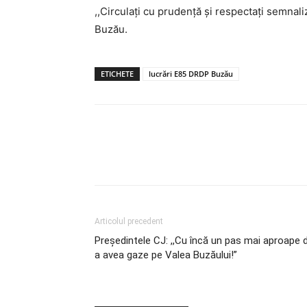
,,Circulați cu prudență și respectați semnal
Buzău.
ETICHETE
lucrări E85 DRDP Buzău
Articolul precedent
Președintele CJ: ,,Cu încă un pas mai aproape 
a avea gaze pe Valea Buzăului!”