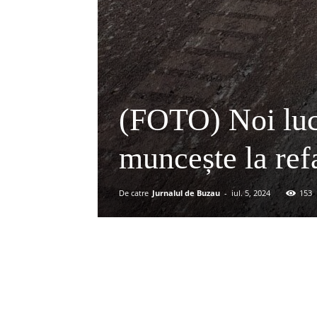
(FOTO) Noi luc
muncește la ref
De catre
Jurnalul de Buzau
-
iul. 5, 2024
153
Acțiune