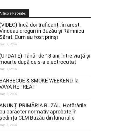
Articole Recente:
(VIDEO) Încă doi traficanți, în arest.
Vindeau droguri în Buzău și Râmnicu
Sărat. Cum au fost prinși
aug. 7, 2026
(UPDATE) Tânăr de 18 ani, între viață și
moarte după ce s-a electrocutat
aug. 7, 2026
BARBECUE & SMOKE WEEKEND, la
VAYA RETREAT
aug. 7, 2026
ANUNȚ. PRIMĂRIA BUZĂU. Hotărârile
cu caracter normativ aprobate în
ședința CLM Buzău din luna iulie
aug. 7, 2026