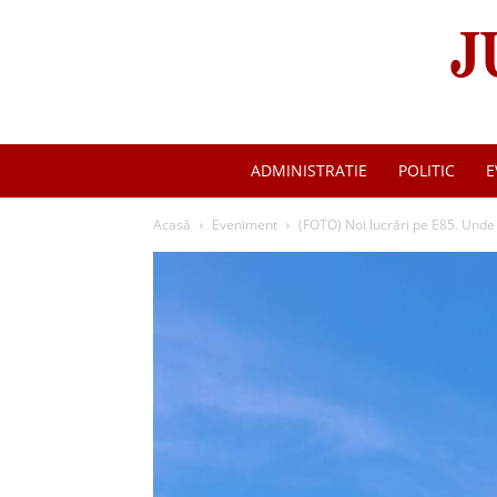
ADMINISTRATIE
POLITIC
E
Acasă
Eveniment
(FOTO) Noi lucrări pe E85. Unde