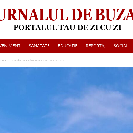
VENIMENT
SANATATE
EDUCATIE
REPORTAJ
SOCIAL
Jurnalul
 se muncește la refacerea carosabilului
de
Buzau