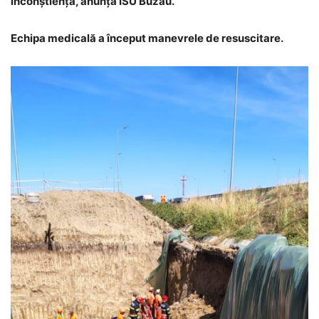
inconștiență, anunță ISU Buzău.
Echipa medicală a început manevrele de resuscitare.