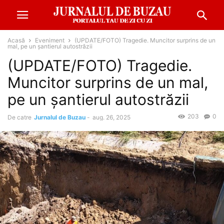
Acasă
Eveniment
(UPDATE/FOTO) Tragedie. Muncitor surprins de un
mal, pe un șantierul autostrăzii
(UPDATE/FOTO) Tragedie.
Muncitor surprins de un mal,
pe un șantierul autostrăzii
203
0
De catre
Jurnalul de Buzau
-
aug. 26, 2025