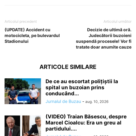
Articolul precedent
Articolul următor
(UPDATE) Accident cu
Decizie de ultimă oră.
motocicleta, pe bulevardul
Judecătorii buzoieni
Stadionului
suspendă procesele! Vor fi
tratate doar anumite cauze
ARTICOLE SIMILARE
De ce au escortat polițiștii la
spital un buzoian prins
conducând...
Jurnalul de Buzau
-
aug. 10, 2026
(VIDEO) Traian Băsescu, despre
Marcel Cioalcu: Era un greu al
partidului....