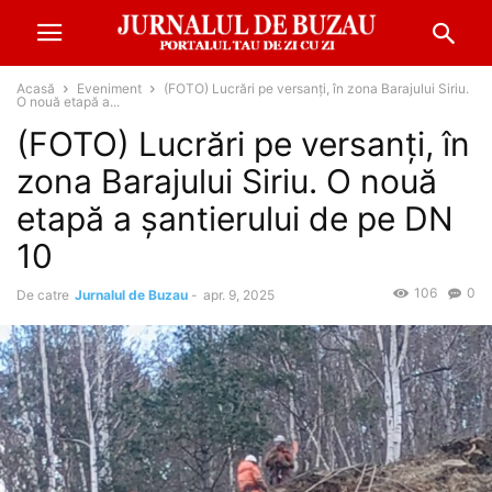
Acasă
Eveniment
(FOTO) Lucrări pe versanți, în zona Barajului Siriu.
O nouă etapă a...
(FOTO) Lucrări pe versanți, în
zona Barajului Siriu. O nouă
etapă a șantierului de pe DN
10
106
0
De catre
Jurnalul de Buzau
-
apr. 9, 2025