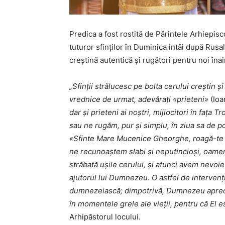
Predica a fost rostită de Părintele Arhiepis
tuturor sfinților în Duminica întâi după Rusa
creștină autentică și rugători pentru noi în
„Sfinții strălucesc pe bolta cerului creștin 
vrednice de urmat, adevărați «prieteni»
(Ioa
dar și prieteni ai noștri, mijlocitori în fața 
sau ne rugăm, pur și simplu, în ziua sa de p
«Sfinte Mare Mucenice Gheorghe, roagă-te 
ne recunoaștem slabi și neputincioși, oameni
străbată ușile cerului, și atunci avem nevoie
ajutorul lui Dumnezeu. O astfel de interven
dumnezeiască; dimpotrivă, Dumnezeu apreciază
în momentele grele ale vieții, pentru că El es
Arhipăstorul locului.