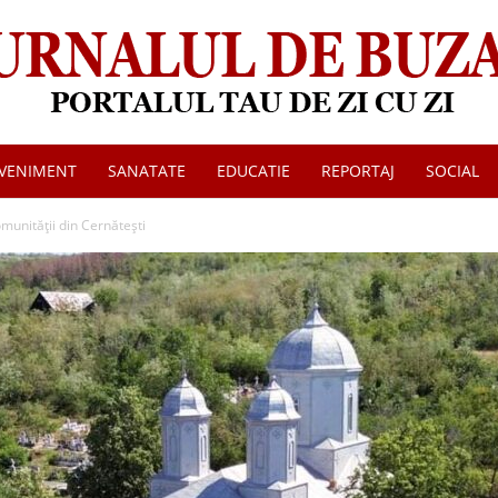
VENIMENT
SANATATE
EDUCATIE
REPORTAJ
SOCIAL
Jurnalul
omunității din Cernătești
de
Buzau