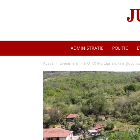
ADMINISTRATIE
POLITIC
E
Acasă
Eveniment
(FOTO) IPS Ciprian, în mijlocul c