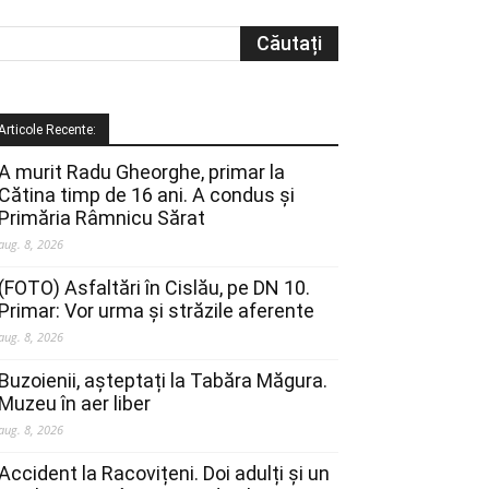
Articole Recente:
A murit Radu Gheorghe, primar la
Cătina timp de 16 ani. A condus și
Primăria Râmnicu Sărat
aug. 8, 2026
(FOTO) Asfaltări în Cislău, pe DN 10.
Primar: Vor urma și străzile aferente
aug. 8, 2026
Buzoienii, așteptați la Tabăra Măgura.
Muzeu în aer liber
aug. 8, 2026
Accident la Racovițeni. Doi adulți și un