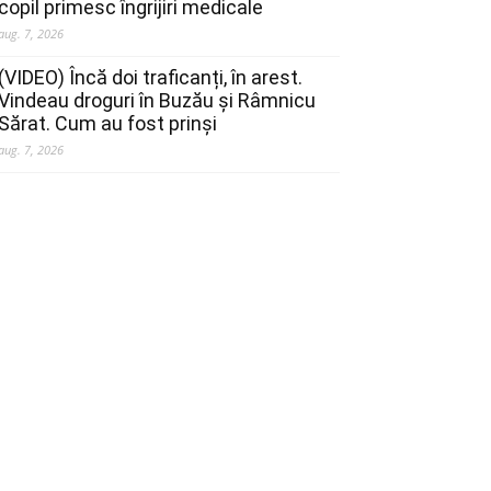
copil primesc îngrijiri medicale
aug. 7, 2026
(VIDEO) Încă doi traficanți, în arest.
Vindeau droguri în Buzău și Râmnicu
Sărat. Cum au fost prinși
aug. 7, 2026