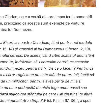
cop Ciprian, care a vorbit despre importanța pomenirii
lii, precizând că aceștia sunt exemple de viețuire
aintea lui Dumnezeu.
și a Bisericii noastre Ortodoxe, fiind pentru noi modele
n 15, 14)
și «casnici ai lui Dumnezeu»
(Efeseni 2, 19)
,
Tronului ceresc. De aceea, când citim acatistul unui sfânt
omenire, îndrăznim să-i adresăm cereri, ca aceasta:
lui Dumnezeu pentru noi!». De ce o facem? Pentru că
 a căror rugăciune nu este atât de puternică, încât să
 de un mijlocitor, pentru a avea parte de mila și
ție nu este pedepsită de nicio lege omenească sau
 mijlocirea sfântului pe care l-ai cinstit și te ajută
te minunat întru sfinții Săi
(cf. Psalm 67, 36)
”
, a spus