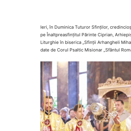
Acțiune
Ieri, în Duminica Tuturor Sfinților, credincio
pe Înaltpreasfințitul Părinte Ciprian, Arhiep
Liturghie în biserica „Sfinții Arhangheli Mihai
date de Corul Psaltic Misionar „Sfântul Rom