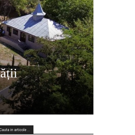
ății
Cauta in articole …