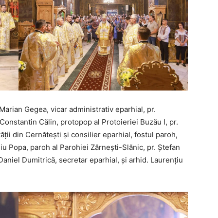
 Marian Gegea, vicar administrativ eparhial, pr.
Constantin Călin, protopop al Protoieriei Buzău I, pr.
i din Cernătești și consilier eparhial, fostul paroh,
iu Popa, paroh al Parohiei Zărnești-Slănic, pr. Ștefan
Daniel Dumitrică, secretar eparhial, și arhid. Laurențiu