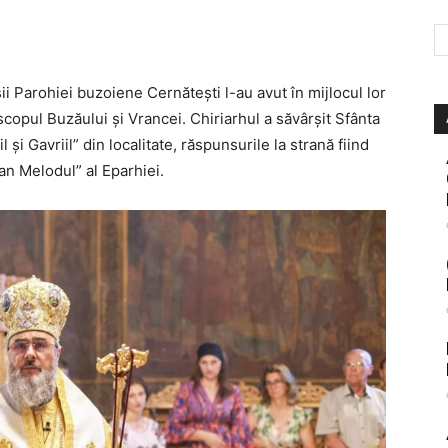
șii Parohiei buzoiene Cernătești l-au avut în mijlocul lor
iscopul Buzăului și Vrancei. Chiriarhul a săvârșit Sfânta
l și Gavriil” din localitate, răspunsurile la strană fiind
an Melodul” al Eparhiei.