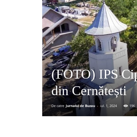
(FOTO) IPS Cipr
din Cernătești
De catre
Jurnalul de Buzau
-
iul. 1, 2024
196