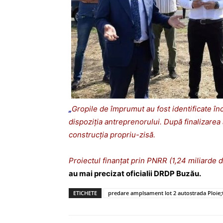
„
Gropile de împrumut au fost identificate înc
dispoziția antreprenorului. După finalizare
construcția propriu-zisă.
Proiectul finanțat prin PNRR (1,24 miliarde de
au mai precizat oficialii DRDP Buzău.
ETICHETE
predare amplsament lot 2 autostrada Ploie;t