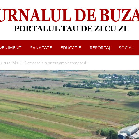
VENIMENT
SANATATE
EDUCATIE
REPORTAJ
SOCIAL
Jurnalul
l rutei Mizil – Pietroasele a primit amplasamentul...
de
Buzau