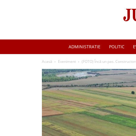
ADMINISTRATIE
POLITIC
E
Acasă
Eveniment
(FOTO) Încă un pas. Constructoru