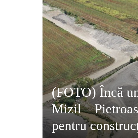
(FOTO) Încă un 
Mizil – Pietroa
pentru construcț