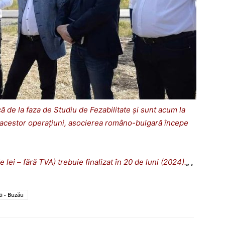
ă de la faza de Studiu de Fezabilitate și sunt acum la
a acestor operațiuni, asocierea româno-bulgară începe
 lei – fără TVA) trebuie finalizat în 20 de luni (2024).
„
,
i - Buzău