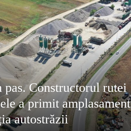
pas. Constructorul rutei
sele a primit amplasament
ia autostrăzii