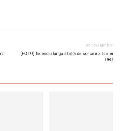
Articolul următor
ât
(FOTO) Incendiu lângă stația de sortare a firmei
RER