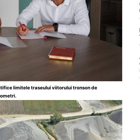
ifice limitele traseului viitorului tronson de
lometri.