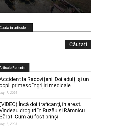
Cauta in articole …
Articole Recente:
Accident la Racovițeni. Doi adulți și un
copil primesc îngrijiri medicale
aug. 7, 2026
(VIDEO) Încă doi traficanți, în arest.
Vindeau droguri în Buzău și Râmnicu
Sărat. Cum au fost prinși
aug. 7, 2026