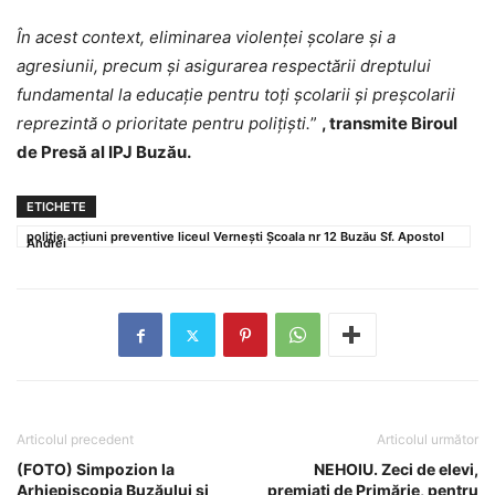
În acest context, eliminarea violenței școlare și a
agresiunii, precum și asigurarea respectării dreptului
fundamental la educație pentru toți școlarii și preșcolarii
reprezintă o prioritate pentru polițiști.
”
, transmite Biroul
de Pres
ă al IPJ Buzău.
ETICHETE
poliție acțiuni preventive liceul Vernești Școala nr 12 Buzău Sf. Apostol
Andrei
Articolul precedent
Articolul următor
(FOTO) Simpozion la
NEHOIU. Zeci de elevi,
Arhiepiscopia Buzăului și
premiați de Primărie, pentru