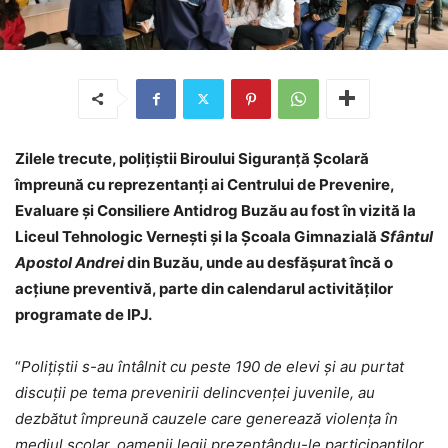
Zilele trecute, polițiștii Biroului Siguranță Școlară
împreună cu reprezentanți ai Centrului de Prevenire,
Evaluare și Consiliere Antidrog Buzău au fost în vizită la
Liceul Tehnologic Vernești și la Școala Gimnazială
Sfântul
Apostol Andrei
din Buzău, unde au desfășurat încă o
acțiune preventivă, parte din calendarul activităților
programate de IPJ.
“
Poliţiştii s-au întâlnit cu peste 190 de elevi şi au purtat
discuţii pe tema prevenirii delincvenţei juvenile, au
dezbătut împreună cauzele care generează violenţa în
mediul şcolar, oamenii legii prezentându-le participanților