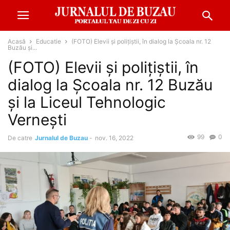
Acasă
Educatie
(FOTO) Elevii și polițiștii, în dialog la Școala nr. 12
Buzău și...
(FOTO) Elevii și polițiștii, în
dialog la Școala nr. 12 Buzău
și la Liceul Tehnologic
Vernești
99
0
De catre
Jurnalul de Buzau
-
nov. 16, 2022