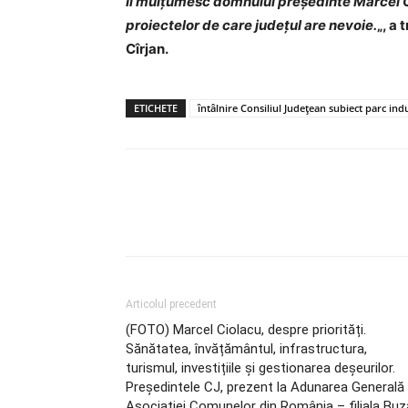
Îi mulțumesc domnului președinte Marcel 
proiectelor de care județul are nevoie.
„, a
Cîrjan.
ETICHETE
întâlnire Consiliul Județean subiect parc in
Articolul precedent
(FOTO) Marcel Ciolacu, despre priorități.
Sănătatea, învățământul, infrastructura,
turismul, investițiile și gestionarea deșeurilor.
Președintele CJ, prezent la Adunarea Generală
Asociației Comunelor din România – filiala Bu