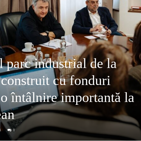
 parc industrial de la
construit cu fonduri
o întâlnire importantă la
ean
8
0