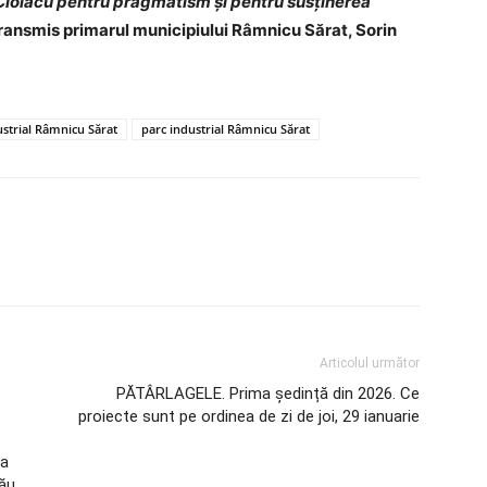
Ciolacu pentru pragmatism și pentru susținerea
 transmis primarul municipiului Râmnicu Sărat, Sorin
dustrial Râmnicu Sărat
parc industrial Râmnicu Sărat
Articolul următor
PĂTÂRLAGELE. Prima ședință din 2026. Ce
proiecte sunt pe ordinea de zi de joi, 29 ianuarie
 a
zău