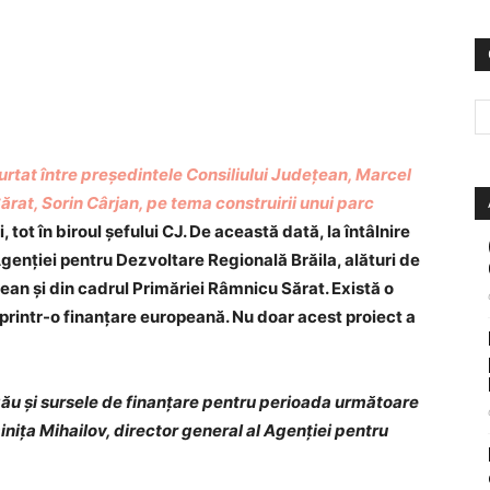
urtat între președintele Consiliului Județean, Marcel
ărat, Sorin Cârjan, pe tema construirii unui parc
, tot în biroul șefului CJ. De această dată, la întâlnire
Agenției pentru Dezvoltare Regională Brăila, alături de
țean și din cadrul Primăriei Râmnicu Sărat. Există o
 printr-o finanțare europeană. Nu doar acest proiect a
zău și sursele de finanțare pentru perioada următoare
minița Mihailov, director general al Agenției pentru