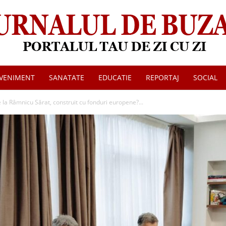
VENIMENT
SANATATE
EDUCATIE
REPORTAJ
SOCIAL
Jurnalul
e la Râmnicu Sărat, construit cu fonduri europene?...
de
Buzau