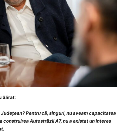
u Sărat
:
l Județean?
Pentru că, singuri, nu aveam capacitatea
la construirea Autostrăzii A7, nu a existat un interes
at.