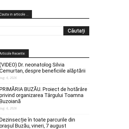
Cauta in articole …
Articole Recente:
(VIDEO) Dr. neonatolog Silvia
Cemurtan, despre beneficiile alăptării
aug. 6, 2026
PRIMĂRIA BUZĂU. Proiect de hotărâre
privind organizarea Târgului Toamna
Buzoiană
aug. 6, 2026
Dezinsecție în toate parcurile din
orașul Buzău, vineri, 7 august