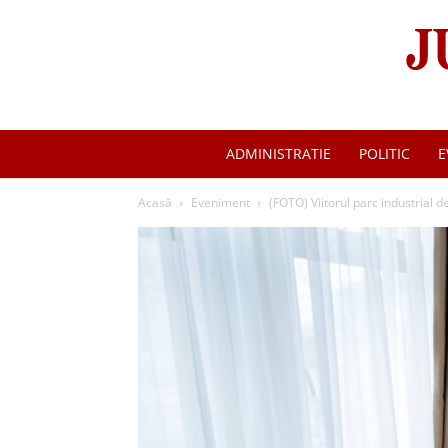
ADMINISTRATIE
POLITIC
E
Acasă
Eveniment
(FOTO) Viitorul parc industrial d