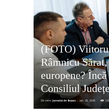
(FOTO) Viitorul
Râmnicu Sărat, 
europene? Încă 
Consiliul Județ
De catre
Jurnalul de Buzau
-
ian. 26, 2026
12