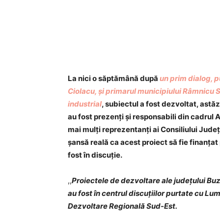
Acțiune
La nici o săptămână după
un prim dialog, p
Ciolacu, și primarul municipiului Râmnicu S
industrial
, subiectul a fost dezvoltat, astăzi
au fost prezenți și responsabili din cadrul 
mai mulți reprezentanți ai Consiliului Jude
șansă reală ca acest proiect să fie finanțat
fost în discuție.
,,
Proiectele de dezvoltare ale județului Bu
au fost în centrul discuțiilor purtate cu Lu
Dezvoltare Regională Sud-Est.