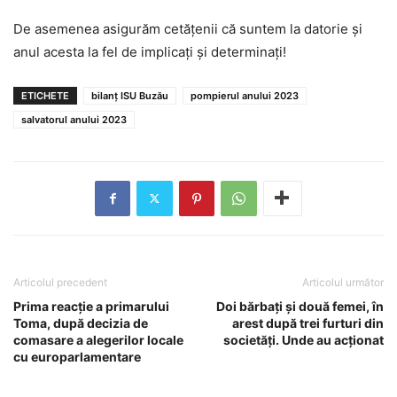
De asemenea asigurăm cetățenii că suntem la datorie și
anul acesta la fel de implicați și determinați!
ETICHETE
bilanț ISU Buzău
pompierul anului 2023
salvatorul anului 2023
Articolul precedent
Articolul următor
Prima reacție a primarului
Doi bărbați și două femei, în
Toma, după decizia de
arest după trei furturi din
comasare a alegerilor locale
societăți. Unde au acționat
cu europarlamentare