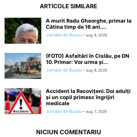
ARTICOLE SIMILARE
A murit Radu Gheorghe, primar la
Cătina timp de 16 ani....
Jurnalul de Buzau
-
aug. 8, 2026
(FOTO) Asfaltări în Cislău, pe DN
10. Primar: Vor urma și...
Jurnalul de Buzau
-
aug. 8, 2026
Accident la Racovițeni. Doi adulți
și un copil primesc îngrijiri
medicale
Jurnalul de Buzau
-
aug. 7, 2026
NICIUN COMENTARIU