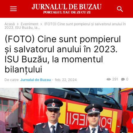
Acasă
Eveniment
(FOTO) Cine sunt pompierul și salvatorul anului în
2023. ISU Buzău, la...
(FOTO) Cine sunt pompierul
și salvatorul anului în 2023.
ISU Buzău, la momentul
bilanțului
291
0
De catre
Jurnalul de Buzau
-
feb. 22, 2024