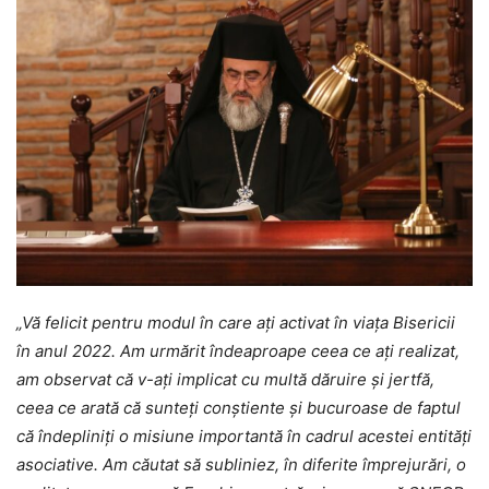
„Vă felicit pentru modul în care ați activat în viața Bisericii
în anul 2022. Am urmărit îndeaproape ceea ce ați realizat,
am observat că v-ați implicat cu multă dăruire și jertfă,
ceea ce arată că sunteți conștiente și bucuroase de faptul
că îndepliniți o misiune importantă în cadrul acestei entități
asociative. Am căutat să subliniez, în diferite împrejurări, o