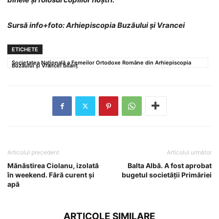
Sursă info+foto: Arhiepiscopia Buzăului și Vrancei
ETICHETE
Societatea Națională a Femeilor Ortodoxe Române din Arhiepiscopia
Buzăului și Vrancei bilanț
Articolul precedent
Articolul următor
Mănăstirea Ciolanu, izolată
Balta Albă. A fost aprobat
în weekend. Fără curent și
bugetul societății Primăriei
apă
ARTICOLE SIMILARE