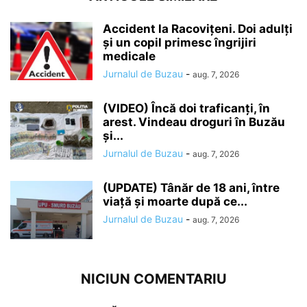
Accident la Racovițeni. Doi adulți
și un copil primesc îngrijiri
medicale
Jurnalul de Buzau
-
aug. 7, 2026
(VIDEO) Încă doi traficanți, în
arest. Vindeau droguri în Buzău
și...
Jurnalul de Buzau
-
aug. 7, 2026
(UPDATE) Tânăr de 18 ani, între
viață și moarte după ce...
Jurnalul de Buzau
-
aug. 7, 2026
NICIUN COMENTARIU