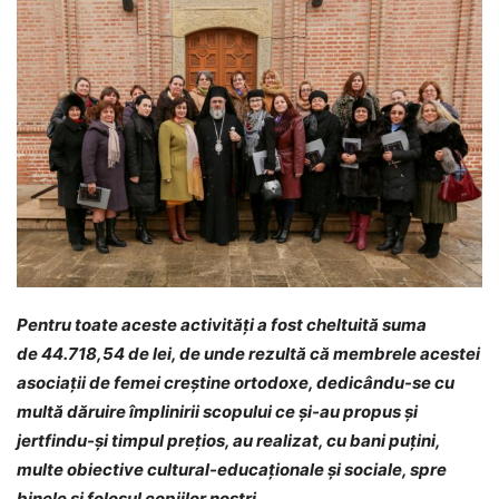
Pentru toate aceste activități a fost cheltuită suma
de
44.718,54 de lei
, de unde rezultă că membrele acestei
asociații de femei creștine ortodoxe, dedicându-se cu
multă dăruire împlinirii scopului ce și-au propus și
jertfindu-și timpul prețios, au realizat, cu bani puțini,
multe obiective cultural-educaționale și sociale, spre
binele și folosul copiilor noștri.