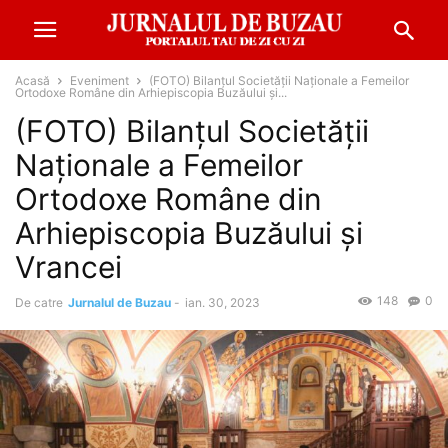
Acasă
Eveniment
(FOTO) Bilanțul Societății Naționale a Femeilor
Ortodoxe Române din Arhiepiscopia Buzăului și...
(FOTO) Bilanțul Societății
Naționale a Femeilor
Ortodoxe Române din
Arhiepiscopia Buzăului și
Vrancei
148
0
De catre
Jurnalul de Buzau
-
ian. 30, 2023