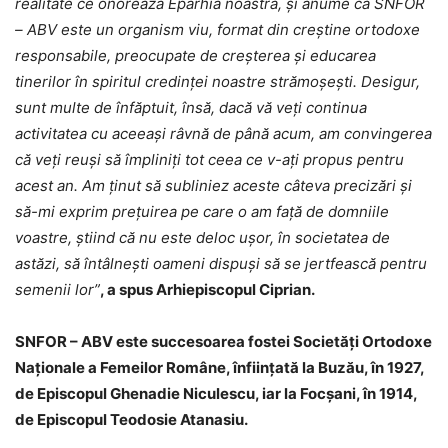
realitate ce onorează Eparhia noastră, și anume că SNFOR
– ABV este un organism viu, format din creștine ortodoxe
responsabile, preocupate de creșterea și educarea
tinerilor în spiritul credinței noastre strămoșești. Desigur,
sunt multe de înfăptuit, însă, dacă vă veți continua
activitatea cu aceeași râvnă de până acum, am convingerea
că veți reuși să împliniți tot ceea ce v-ați propus pentru
acest an. Am ținut să subliniez aceste câteva precizări și
să-mi exprim prețuirea pe care o am față de domniile
voastre, știind că nu este deloc ușor, în societatea de
astăzi, să întâlnești oameni dispuși să se jertfească pentru
semenii lor”
, a spus Arhiepiscopul Ciprian.
SNFOR – ABV este succesoarea fostei Societăți Ortodoxe
Naționale a Femeilor Române, înființată la Buzău, în 1927,
de Episcopul Ghenadie Niculescu, iar la Focșani, în 1914,
de Episcopul Teodosie Atanasiu.