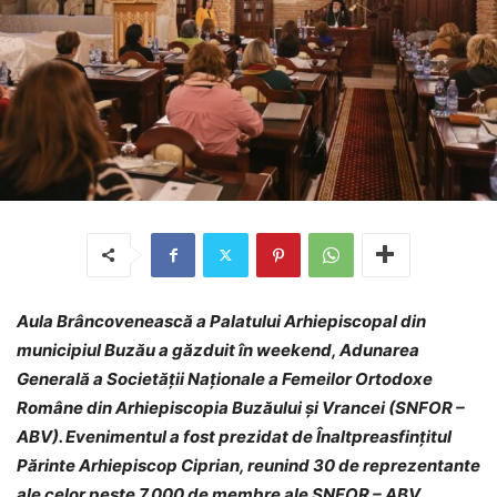
Aula Brâncovenească a Palatului Arhiepiscopal din
municipiul Buzău a găzduit în weekend, Adunarea
Generală a Societății Naționale a Femeilor Ortodoxe
Române din Arhiepiscopia Buzăului și Vrancei (SNFOR –
ABV). Evenimentul a fost prezidat de Înaltpreasfințitul
Părinte Arhiepiscop Ciprian, reunind 30 de reprezentante
ale celor peste 7.000 de membre ale SNFOR – ABV.