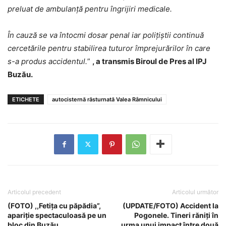
preluat de ambulanță pentru îngrijiri medicale.
În cauză se va întocmi dosar penal iar polițiștii continuă
cercetările pentru stabilirea tuturor împrejurărilor în care
s-a produs accidentul.
”
, a transmis Biroul de Pres al IPJ
Buzău.
ETICHETE
autocisternă răsturnată Valea Râmnicului
Articolul precedent
Articolul următor
(FOTO) ,,Fetița cu păpădia”,
(UPDATE/FOTO) Accident la
apariție spectaculoasă pe un
Pogonele. Tineri răniți în
bloc din Buzău
urma unui impact între două