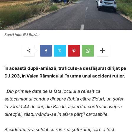
Sursă foto: IPJ Buzău
În această după-amiază, traficul s-a desfășurat dirijat pe
DJ 203, în Valea Râmnicului, în urma unui accident rutier.
,,
Din primele date de la fața locului a reieșit că
autocamionul condus dinspre Rubla către Ziduri, un șofer
în vârstă 44 de ani, din Bacău, a pierdut controlul asupra
direcției, răsturnându-se în afara părții carosabile.
Accidentul s-a soldat cu rănirea șoferului, care a fost