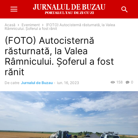
Acasă
Eveniment
(FOTO) Autocisternă răsturnată, la Valea
Râmnicului. Șoferul a fost rănit
(FOTO) Autocisternă
răsturnată, la Valea
Râmnicului. Șoferul a fost
rănit
158
0
De catre
Jurnalul de Buzau
-
iun. 16, 2023