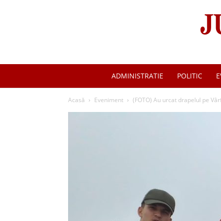
ADMINISTRATIE
POLITIC
E
Acasă
Eveniment
(FOTO) Au urcat drapelul pe Vârf