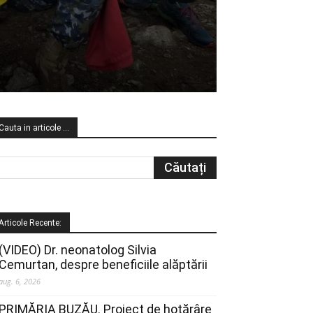
Cauta in articole …
Articole Recente:
(VIDEO) Dr. neonatolog Silvia
Cemurtan, despre beneficiile alăptării
aug. 6, 2026
PRIMĂRIA BUZĂU. Proiect de hotărâre