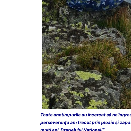
Toate anotimpurile au încercat să ne îngre
perseverență am trecut prin ploaie și zăpad
mulți ani, Drapelului Național!”