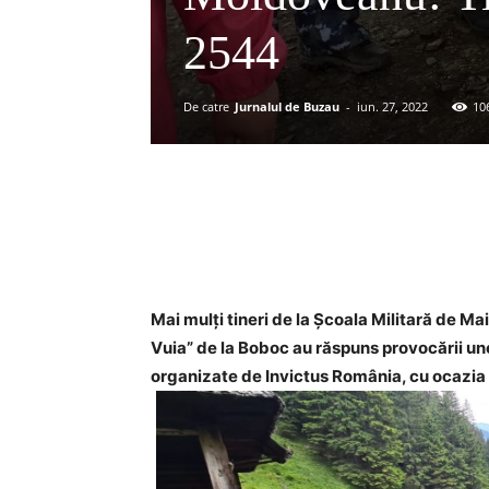
2544
De catre
Jurnalul de Buzau
-
iun. 27, 2022
10
Acțiune
Mai mulți tineri de la Școala Militară de Maiș
Vuia” de la Boboc au răspuns provocării unei
organizate de Invictus România, cu ocazia Z