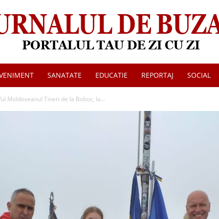
VENIMENT
SANATATE
EDUCATIE
REPORTAJ
SOCIAL
Jurnalul
ul Moldoveanu! Tineri de la Boboc, la...
de
Buzau