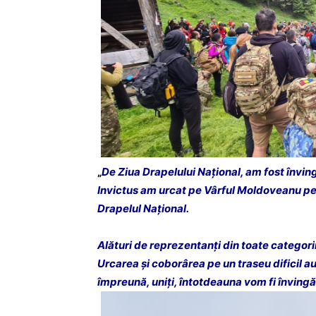
„
De Ziua Drapelului Național, am fost învingă
Invictus am urcat pe Vârful Moldoveanu pent
Drapelul Național.
Alături de reprezentanți din toate categori
Urcarea și coborârea pe un traseu dificil a
împreună, uniți, întotdeauna vom fi învingă