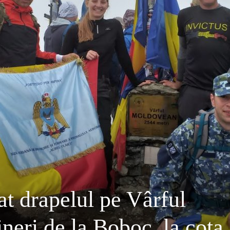
t drapelul pe Vârful
eri de la Boboc, la cota