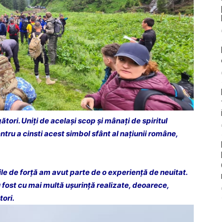
tori. Uniți de același scop și mânați de spiritul
ru a cinsti acest simbol sfânt al națiunii române,
ile de forță am avut parte de o experiență de neuitat.
u fost cu mai multă ușurință realizate, deoarece,
tori.