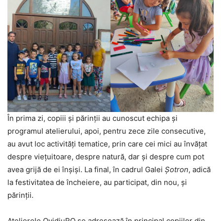
În prima zi, copiii și părinții au cunoscut echipa și
programul atelierului, apoi, pentru zece zile consecutive,
au avut loc activități tematice, prin care cei mici au învățat
despre viețuitoare, despre natură, dar și despre cum pot
avea grijă de ei înșiși. La final, în cadrul Galei
Șotron
, adică
la festivitatea de încheiere, au participat, din nou, și
părinții.
Atelierele OvidiuRO se adresează în principal copiilor din