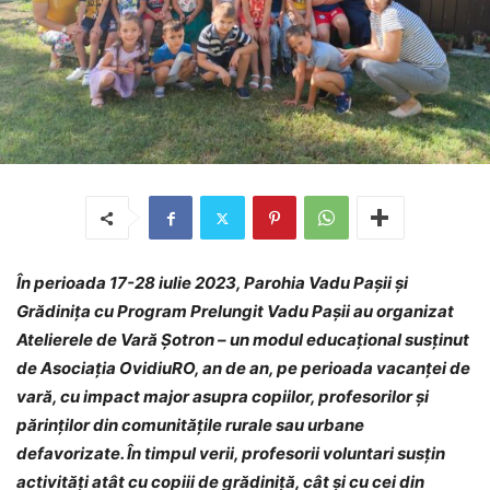
În perioada 17-28 iulie 2023, Parohia Vadu Pașii și
Grădinița cu Program Prelungit Vadu Pașii au organizat
Atelierele de Vară Șotron – un modul educațional susținut
de Asociația OvidiuRO, an de an, pe perioada vacanței de
vară, cu impact major asupra copiilor, profesorilor și
părinților din comunitățile rurale sau urbane
defavorizate. În timpul verii, profesorii voluntari susțin
activități atât cu copiii de grădiniță, cât și cu cei din