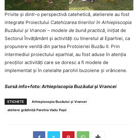
Privite și dintr-o perspectivă catehetică, atelierele au fost
integrate Proiectului
Catehizarea tinerilor în Arhiepiscopia
Buzăului și Vrancei – modele de bună practică
, inițiat de
Sectorul Învățământ și activități cu tineretul al Eparhiei, ca
propunere venită din partea Protoieriei Buzău II. Prin
intermediul proiectului eparhial, au fost aduse în atenția
preoților activități care se doresc a fi modele de
implementat și în celelalte parohii buzoiene și vrâncene.
Sursă info+foto: Arhiepiscopia Buzăului și Vrancei
ETICHETE
Arhiepiscopia Buzăului și Vrancei
ateliere grădiniță Parohia Vadu Pașii