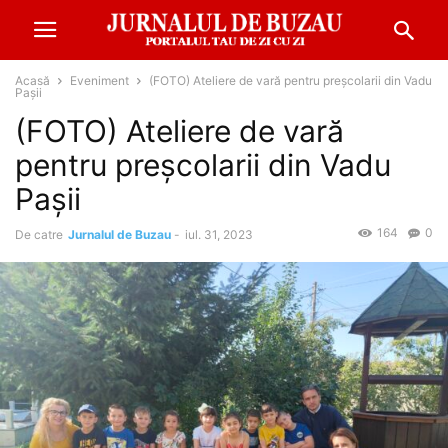
Acasă
Eveniment
(FOTO) Ateliere de vară pentru preșcolarii din Vadu
Pașii
(FOTO) Ateliere de vară
pentru preșcolarii din Vadu
Pașii
164
0
De catre
Jurnalul de Buzau
-
iul. 31, 2023