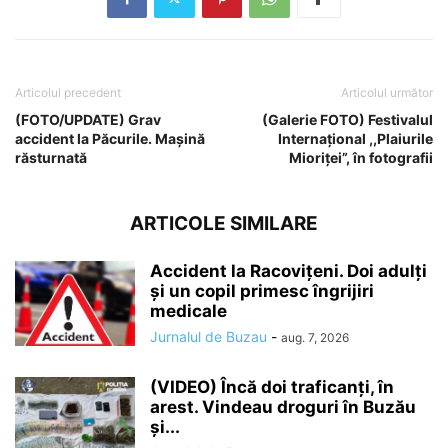
Articolul precedent
Articolul următor
(FOTO/UPDATE) Grav
(Galerie FOTO) Festivalul
accident la Păcurile. Mașină
Internațional ,,Plaiurile
răsturnată
Mioriței”, în fotografii
ARTICOLE SIMILARE
Accident la Racovițeni. Doi adulți
și un copil primesc îngrijiri
medicale
Jurnalul de Buzau
-
aug. 7, 2026
(VIDEO) Încă doi traficanți, în
arest. Vindeau droguri în Buzău
și...