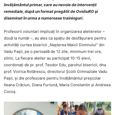
învățământul primar, care au nevoie de intervenții
remediale, după un format pregătit de OvidiuRO și
diseminat în urma a numeroase traininguri.
Profesorii voluntari implicați în organizarea atelierelor –
două la număr –, au ales ca spațiu de desfășurare pentru
activități curtea bisericii „Nașterea Maicii Domnului” din
Vadu Pașii, pe o perioadă de 12 zile, minimum trei ore,
zilnic. La fiecare atelier au participat 10-15 elevi,
coordonați de pr. prof. Teodor Edu, parohul bisericii, dna
prof. Viorica Rotărescu, directorul Școlii Gimnaziale Vadu
Pașii, și dle profesoare pentru învățământul preșcolar
Ileana Crăciun, Diana Furtună, Maria Constantin și Andreea
Cocoș.