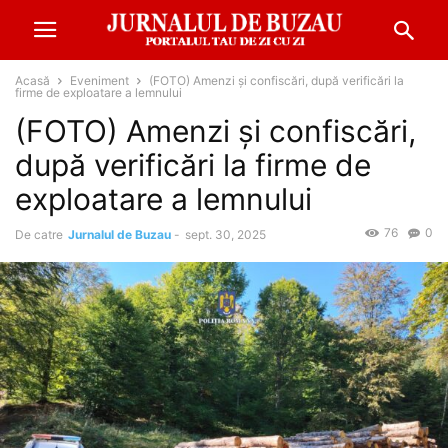
Acasă
Eveniment
(FOTO) Amenzi și confiscări, după verificări la
firme de exploatare a lemnului
(FOTO) Amenzi și confiscări,
după verificări la firme de
exploatare a lemnului
76
0
De catre
Jurnalul de Buzau
-
sept. 30, 2025