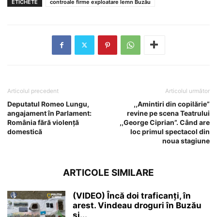
ETICHETE
controale firme exploatare lemn Buzău
Articolul precedent
Articolul următor
Deputatul Romeo Lungu,
,,Amintiri din copilărie”
angajament în Parlament:
revine pe scena Teatrului
România fără violență
,,George Ciprian”. Când are
domestică
loc primul spectacol din
noua stagiune
ARTICOLE SIMILARE
(VIDEO) Încă doi traficanți, în
arest. Vindeau droguri în Buzău
și...