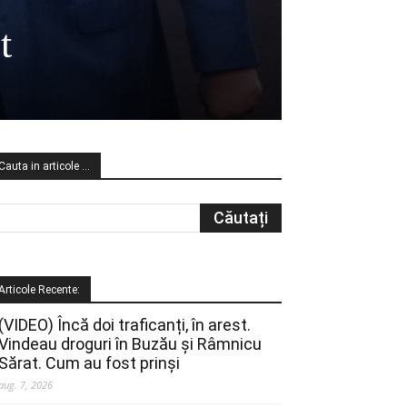
t
Cauta in articole …
Articole Recente:
(VIDEO) Încă doi traficanți, în arest.
Vindeau droguri în Buzău și Râmnicu
Sărat. Cum au fost prinși
aug. 7, 2026