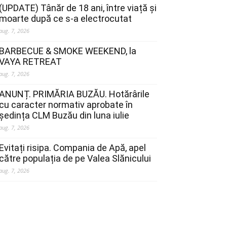
(UPDATE) Tânăr de 18 ani, între viață și
moarte după ce s-a electrocutat
aug. 7, 2026
BARBECUE & SMOKE WEEKEND, la
VAYA RETREAT
aug. 7, 2026
ANUNȚ. PRIMĂRIA BUZĂU. Hotărârile
cu caracter normativ aprobate în
ședința CLM Buzău din luna iulie
aug. 7, 2026
Evitați risipa. Compania de Apă, apel
către populația de pe Valea Slănicului
aug. 7, 2026