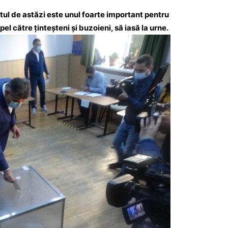
otul de astăzi este unul foarte important pentru
el către ținteșteni și buzoieni, să iasă la urne.