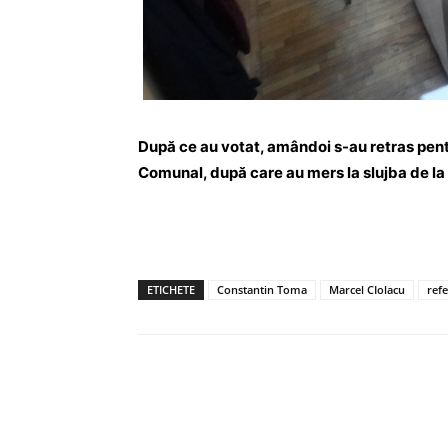
După ce au votat, amândoi s-au retras pentr
Comunal, după care au mers la slujba de l
ETICHETE
Constantin Toma
Marcel CIolacu
ref