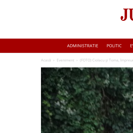
ADMINISTRATIE
POLITIC
E
Acasă
Eveniment
(FOTO) Ciolacu și Toma, împreun