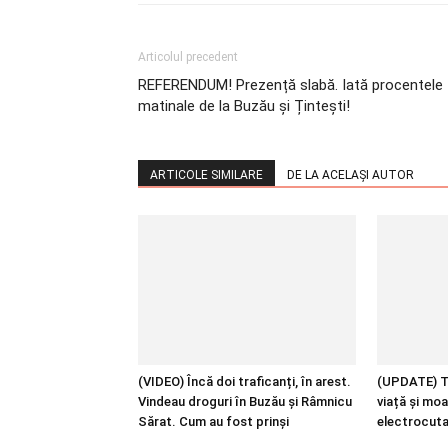
Articolul precedent
REFERENDUM! Prezență slabă. Iată procentele
matinale de la Buzău și Țintești!
ARTICOLE SIMILARE
DE LA ACELAȘI AUTOR
(VIDEO) Încă doi traficanți, în arest.
(UPDATE) Tâ
Vindeau droguri în Buzău și Râmnicu
viață și mo
Sărat. Cum au fost prinși
electrocut