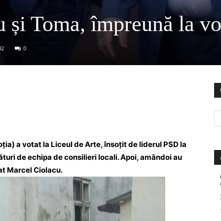
 și Toma, împreună la vo
02
0
a) a votat la Liceul de Arte, însoțit de liderul PSD la
ături de echipa de consilieri locali. Apoi, amândoi au
tat Marcel Ciolacu.