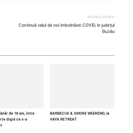
Articolul următor
Continuă valul de noi îmbolnăviri COVID, în județul
Buzău
năr de 18 ani, între
BARBECUE & SMOKE WEEKEND, la
arte după ce s-a
VAYA RETREAT
at