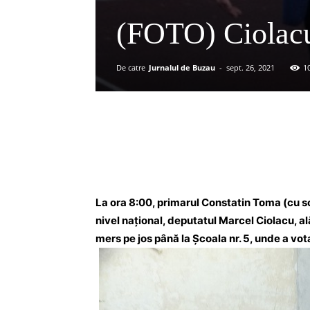
(FOTO) Ciolacu
De catre
Jurnalul de Buzau
-
sept. 26, 2021
1
Acțiune
La ora 8:00, primarul Constatin Toma (cu soți
nivel național, deputatul Marcel Ciolacu, al
mers pe jos până la Școala nr. 5, unde a vo