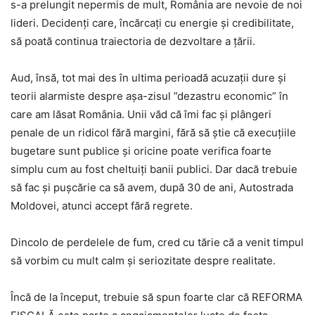
s-a prelungit nepermis de mult, România are nevoie de noi
lideri. Decidenți care, încărcați cu energie și credibilitate,
să poată continua traiectoria de dezvoltare a țării.
Aud, însă, tot mai des în ultima perioadă acuzații dure și
teorii alarmiste despre așa-zisul ”dezastru economic” în
care am lăsat România. Unii văd că îmi fac și plângeri
penale de un ridicol fără margini, fără să știe că execuțiile
bugetare sunt publice și oricine poate verifica foarte
simplu cum au fost cheltuiți banii publici. Dar dacă trebuie
să fac și pușcărie ca să avem, după 30 de ani, Autostrada
Moldovei, atunci accept fără regrete.
Dincolo de perdelele de fum, cred cu tărie că a venit timpul
să vorbim cu mult calm și seriozitate despre realitate.
Încă de la început, trebuie să spun foarte clar că REFORMA