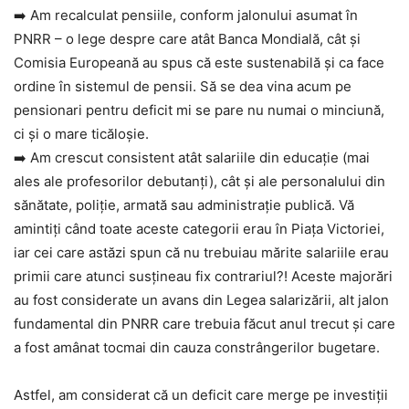
➡️ Am recalculat pensiile, conform jalonului asumat în
PNRR – o lege despre care atât Banca Mondială, cât și
Comisia Europeană au spus că este sustenabilă și ca face
ordine în sistemul de pensii. Să se dea vina acum pe
pensionari pentru deficit mi se pare nu numai o minciună,
ci și o mare ticăloșie.
➡️ Am crescut consistent atât salariile din educație (mai
ales ale profesorilor debutanți), cât și ale personalului din
sănătate, poliție, armată sau administrație publică. Vă
amintiți când toate aceste categorii erau în Piața Victoriei,
iar cei care astăzi spun că nu trebuiau mărite salariile erau
primii care atunci susțineau fix contrariul?! Aceste majorări
au fost considerate un avans din Legea salarizării, alt jalon
fundamental din PNRR care trebuia făcut anul trecut și care
a fost amânat tocmai din cauza constrângerilor bugetare.
Astfel, am considerat că un deficit care merge pe investiții