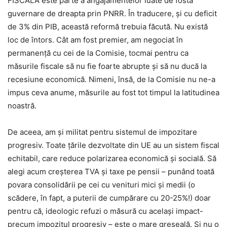
FISCALĂ este parte a angajamentelor luate de fosta
guvernare de dreapta prin PNRR. În traducere, și cu deficit
de 3% din PIB, această reformă trebuia făcută. Nu există
loc de întors. Cât am fost premier, am negociat în
permanență cu cei de la Comisie, tocmai pentru ca
măsurile fiscale să nu fie foarte abrupte și să nu ducă la
recesiune economică. Nimeni, însă, de la Comisie nu ne-a
impus ceva anume, măsurile au fost tot timpul la latitudinea
noastră.
De aceea, am și militat pentru sistemul de impozitare
progresiv. Toate țările dezvoltate din UE au un sistem fiscal
echitabil, care reduce polarizarea economică și socială. Să
alegi acum creșterea TVA și taxe pe pensii – punând toată
povara consolidării pe cei cu venituri mici și medii (o
scădere, în fapt, a puterii de cumpărare cu 20-25%!) doar
pentru că, ideologic refuzi o măsură cu același impact-
precum impozitul progresiv – este o mare greșeală. Și nu o