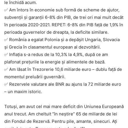
le închidă acum.
✅ Am întors în economie sub formă de scheme de ajutor,
subvenții și garanții 6-8% din PIB, de trei ori mai mult decât
în perioada 2020-2021. REPET: 6-8% din PIB față de 1,9% în
perioada guvernelor de dreapta, la deficite similare.
✅ România a egalat Polonia și a depășit Ungaria, Slovacia
și Grecia în clasamentul european al dezvoltării.
✅ Inflația s-a redus de la 10,3% la 4,9%, după ce am
plafonat prețurile la energie și alimentele de bază.
✅ Am lăsat în Trezorerie 10,6 miliarde euro – dublu față de
momentul preluării guvernării.
✅ Rezervele valutare ale BNR au ajuns la 72 miliarde euro
– un maxim istoric.
Totuși, am avut cel mai mare deficit din Uniunea Europeană
anul trecut. Am cheltuit ”în neștire” 65 de miliarde de lei
din Fondul de Rezervă. Pentru pile, amante, sinecuri. Ați