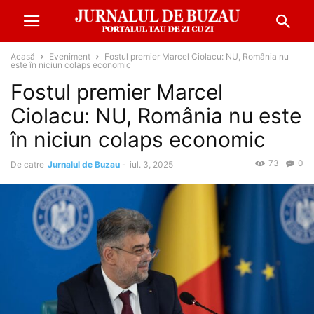
Acasă
Eveniment
Fostul premier Marcel Ciolacu: NU, România nu
este în niciun colaps economic
Fostul premier Marcel
Ciolacu: NU, România nu este
în niciun colaps economic
73
0
De catre
Jurnalul de Buzau
-
iul. 3, 2025