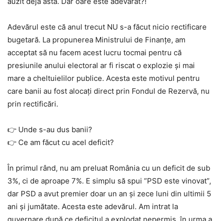
auzit deja asta. Dar oare este adevărat?!
Adevărul este că anul trecut NU s-a făcut nicio rectificare
bugetară. La propunerea Ministrului de Finanțe, am
acceptat să nu facem acest lucru tocmai pentru că
presiunile anului electoral ar fi riscat o explozie și mai
mare a cheltuielilor publice. Acesta este motivul pentru
care banii au fost alocați direct prin Fondul de Rezervă, nu
prin rectificări.
👉 Unde s-au dus banii?
👉 Ce am făcut cu acel deficit?
În primul rând, nu am preluat România cu un deficit de sub
3%, ci de aproape 7%. E simplu să spui ”PSD este vinovat”,
dar PSD a avut premier doar un an și zece luni din ultimii 5
ani și jumătate. Acesta este adevărul. Am intrat la
guvernare după ce deficitul a explodat nepermis, în urma a