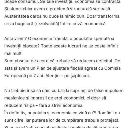
Scade consumul. Se taie investiții. Economia se contractă.
Și atunci chiar avem o problemă structurală serioasă.
Austeritatea oarbă nu duce la nimic bun. Doar transformă
criza bugetară (rezolvabilă) într-o criză economică.
Asta vrem? O economie frânată, o populație speriată și
investiții blocate? Toate aceste lucruri ne-ar costa infinit
mai mult.
Sunt absolut de acord că trebuie să reducem deficitul. De
asta și avem un Plan de ajustare fiscală agreat cu Comisia
Europeană pe 7 ani. Atenție – pe șapte ani.
Nu trebuie însă să dăm cu barda cuprinși de false impulsuri
mesianice și impresii de eroi economici, ci doar să
reducem risipa – fără a strivi economia.
În definitiv, populația și economia ce vină au?! Românii nu
sunt cifre, iar puterea lor de cumpărare trebuie protejată.
Și nu există alt scop al politicilor publice decât creșterea