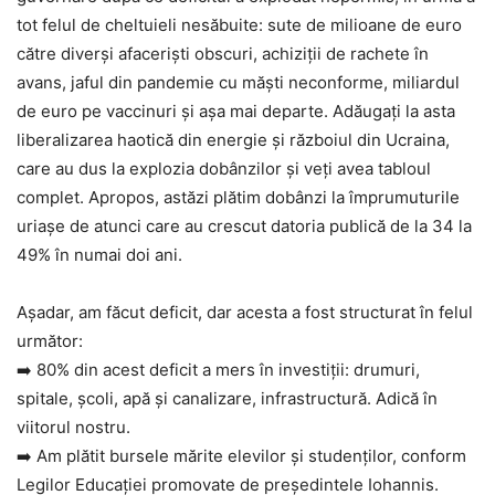
tot felul de cheltuieli nesăbuite: sute de milioane de euro
către diverși afaceriști obscuri, achiziții de rachete în
avans, jaful din pandemie cu măști neconforme, miliardul
de euro pe vaccinuri și așa mai departe. Adăugați la asta
liberalizarea haotică din energie și războiul din Ucraina,
care au dus la explozia dobânzilor și veți avea tabloul
complet. Apropos, astăzi plătim dobânzi la împrumuturile
uriașe de atunci care au crescut datoria publică de la 34 la
49% în numai doi ani.
Așadar, am făcut deficit, dar acesta a fost structurat în felul
următor:
➡️ 80% din acest deficit a mers în investiții: drumuri,
spitale, școli, apă și canalizare, infrastructură. Adică în
viitorul nostru.
➡️ Am plătit bursele mărite elevilor și studenților, conform
Legilor Educației promovate de președintele Iohannis.