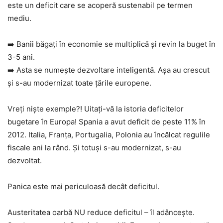
este un deficit care se acoperă sustenabil pe termen
mediu.
➡️ Banii băgați în economie se multiplică și revin la buget în
3-5 ani.
➡️ Asta se numește dezvoltare inteligentă. Așa au crescut
și s-au modernizat toate țările europene.
Vreți niște exemple?! Uitați-vă la istoria deficitelor
bugetare în Europa! Spania a avut deficit de peste 11% în
2012. Italia, Franța, Portugalia, Polonia au încălcat regulile
fiscale ani la rând. Și totuși s-au modernizat, s-au
dezvoltat.
Panica este mai periculoasă decât deficitul.
Austeritatea oarbă NU reduce deficitul – îl adâncește.