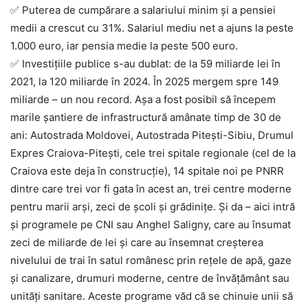
✅ Puterea de cumpărare a salariului minim și a pensiei
medii a crescut cu 31%. Salariul mediu net a ajuns la peste
1.000 euro, iar pensia medie la peste 500 euro.
✅ Investițiile publice s-au dublat: de la 59 miliarde lei în
2021, la 120 miliarde în 2024. În 2025 mergem spre 149
miliarde – un nou record. Așa a fost posibil să începem
marile șantiere de infrastructură amânate timp de 30 de
ani: Autostrada Moldovei, Autostrada Pitești-Sibiu, Drumul
Expres Craiova-Pitești, cele trei spitale regionale (cel de la
Craiova este deja în construcție), 14 spitale noi pe PNRR
dintre care trei vor fi gata în acest an, trei centre moderne
pentru marii arși, zeci de școli și grădinițe. Și da – aici intră
și programele pe CNI sau Anghel Saligny, care au însumat
zeci de miliarde de lei și care au însemnat creșterea
nivelului de trai în satul românesc prin rețele de apă, gaze
și canalizare, drumuri moderne, centre de învățământ sau
unități sanitare. Aceste programe văd că se chinuie unii să