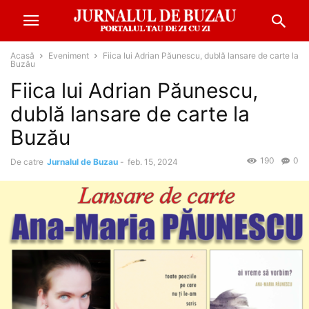
Acasă
Eveniment
Fiica lui Adrian Păunescu, dublă lansare de carte la
Buzău
Fiica lui Adrian Păunescu,
dublă lansare de carte la
Buzău
190
0
De catre
Jurnalul de Buzau
-
feb. 15, 2024